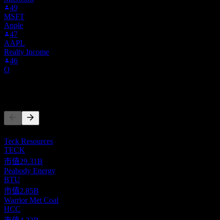
49
MSFT
Apple
47
AAPL
Realty Income
46
O
競爭對手
此清單為基於近期市場事件的分析。並非投資建議。
Teck Resources
TECK
市值
29.31B
Peabody Energy
BTU
市值
2.85B
Warrior Met Coal
HCC