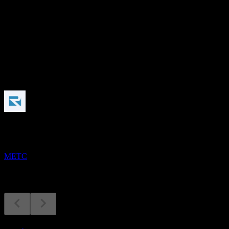
-
股息殖利率
-
股息
-
即將到來
財報
9
NOV
Ramaco Resources
METC