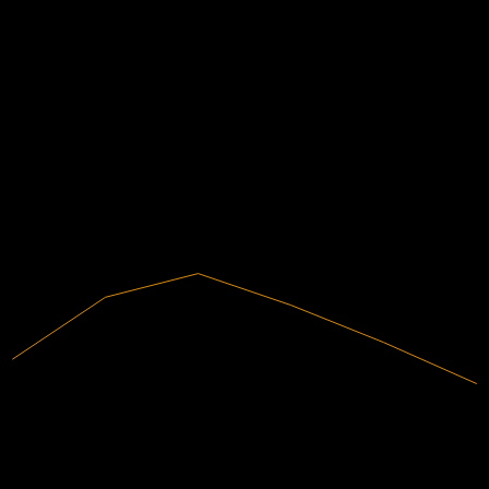
不適用
下一步
財務
-0.3
-0.18
-9.59%
利潤率
-0.06
未盈利
0.06
2020
2021
2022
2023
2024
2025
536.62M
營收
-51.45M
淨利
分析師評級