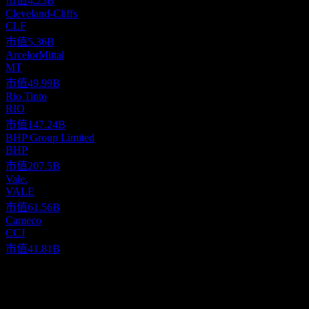
市值
4.23B
Cleveland-Cliffs
CLF
市值
5.36B
ArcelorMittal
MT
市值
49.99B
Rio Tinto
RIO
市值
147.24B
BHP Group Limited
BHP
市值
207.5B
Vale.
VALE
市值
61.56B
Cameco
CCJ
市值
41.81B
關於