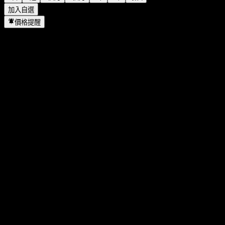
加入自選
價格提醒
統計
當日最高
10.43
當日最低
8.98
52週高點
57.8
52週低點
8.56
成交量
3,325,398
平均成交量
1,641,586
市值
603.47M
本益比