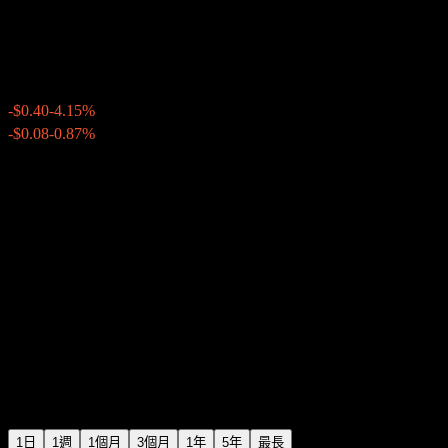
Ramaco Resources
$9.24
285
-$0.40
-4.15%
Wednesday 20:00
-$0.08
-0.87%
Wednesday 23:57
盤後
1日
1週
1個月
3個月
1年
5年
最長