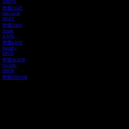
AMZN
市值
2.64T
Microsoft
MSFT
市值
2.86T
Apple
AAPL
市值
4.63T
Spotify.
SPOT
市值
98.65B
Shopify
SHOP
市值
159.01B
關於
Pinterest, Inc. functions globally as a platform dedicated to visual
discovery. Its core purpose is to empower individuals to unearth
inspiration for various aspects of their lives, encompassing
everything from culinary creations and personal style to home decor
Show more...
and do-it-yourself ventures. The platform facilitates this through
執行長