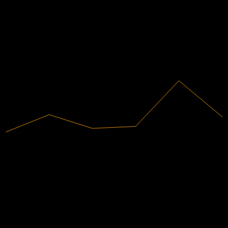
0.38
9.87%
利潤率
0.52
有盈利
0.67
2020
2021
2022
2023
2024
2025
4.22B
營收
416.86M
淨利
分析師評級
27.96
平均目標價
最高預估為 38.00。