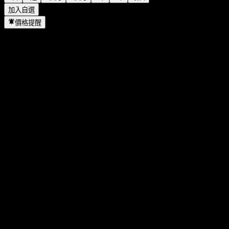
加入自選
價格提醒
統計
當日最高
23.8
當日最低
23.22
52週高點
38.57
52週低點
13.84
成交量
9,187,846
平均成交量
16,258,089
市值
13.26B
本益比