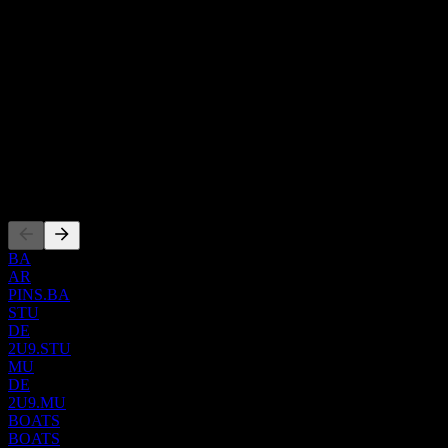
diverse content formats, including video, product, and concept-
Mr. Benjamin Silbermann
based "Pins." Leveraging sophisticated visual machine learning,
員工
Pinterest provides personalized recommendations tailored to each
4778
user's unique preferences and interests. Established in 2008, the
國家
company was initially known as Cold Brew Labs Inc. before
officially changing its name to Pinterest, Inc. in April 2012. Its
美國
corporate headquarters are located in San Francisco, California.
ISIN
US72352L1061
上市
BA
AR
PINS.BA
STU
DE
2U9.STU
MU
DE
2U9.MU
BOATS
BOATS