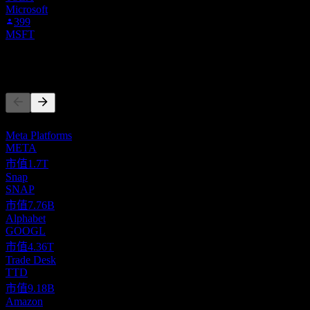
Microsoft
399
MSFT
競爭對手
此清單為基於近期市場事件的分析。並非投資建議。
Meta Platforms
META
市值
1.7T
Snap
SNAP
市值
7.76B
Alphabet
GOOGL
市值
4.36T
Trade Desk
TTD
市值
9.18B
Amazon