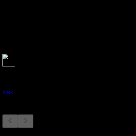
46.92
股息殖利率
-
股息
-
即將到來
財報
4
NOV
Pinterest
PINS