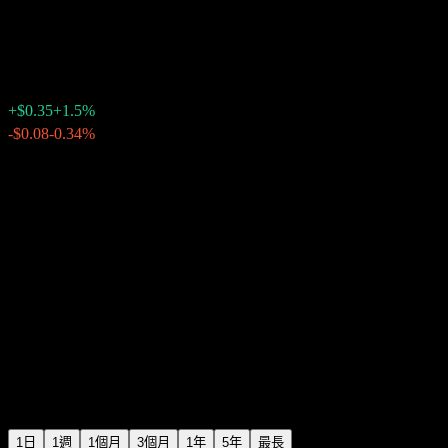
Pinterest
$23.68
1861
+$0.35
+1.5%
Friday 20:02
-$0.08
-0.34%
Friday 23:57
盤後
1日
1週
1個月
3個月
1年
5年
最長