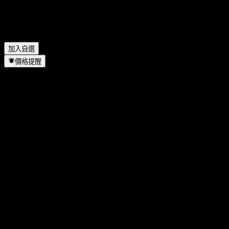
Pinterest 位於哪個產業？
▼
Pinterest 何時完成拆股？
▼
Pinterest 的總部在哪裡？
▼
加入自選
價格提醒