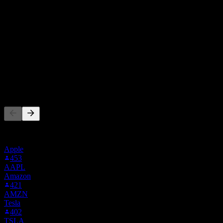
來自過去6個月內的 25 則評分。這不是投資建議。
買入
48
%
持有
52
%
賣出
0
%
其他人也在關注
此清單是根據在 Stock Events 上追蹤 PINS 的使用者自選建立
的。這不是投資建議。
Apple
453
AAPL
Amazon
421
AMZN
Tesla
402
TSLA