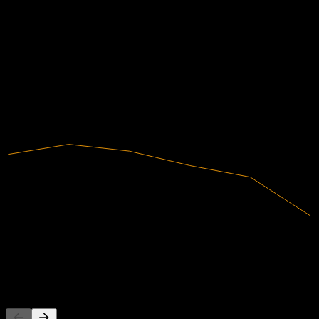
財務
1.25
3.22
3.95%
利潤率
5.18
有盈利
7.14
2020
2021
2022
2023
2024
2025
25.22B
營收
996.34M
淨利
其他人也在關注