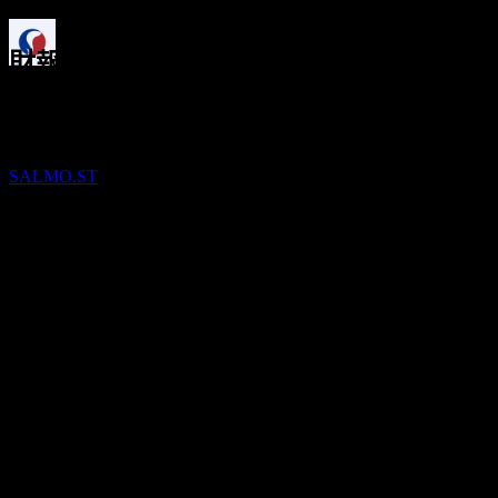
-52.75%
財報
股息支付
6
25
Aug
預期
JUL
28
Q4 2024
Salmar Asa
預估
SALMO.ST
Q1 2025
Q2 2025
Q3 2025
Q4 2025
預期EPS
5.832849296575912
實際EPS
Q1 2026
不適用
下一步