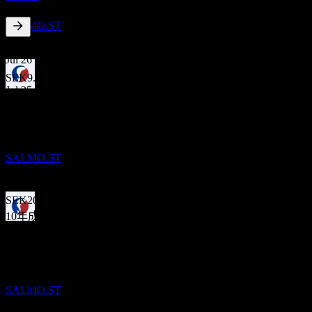
Salmar Asa
預估
SALMO.ST
1.97
%
股息殖利率
Jul 26
SEK9.83
Jul 25
股息支付
SEK20.81
6
Jun 24
JUL
27
Salmar Asa
SEK34.85
預估
Jun 23
SALMO.ST
SEK20.07
Jun 22
SEK20.39
10年成長
-0.14%
除息
23
5年成長
JUN
28
-13.12%
Salmar Asa
3年成長
預估
-21.16%
SALMO.ST
1年成長