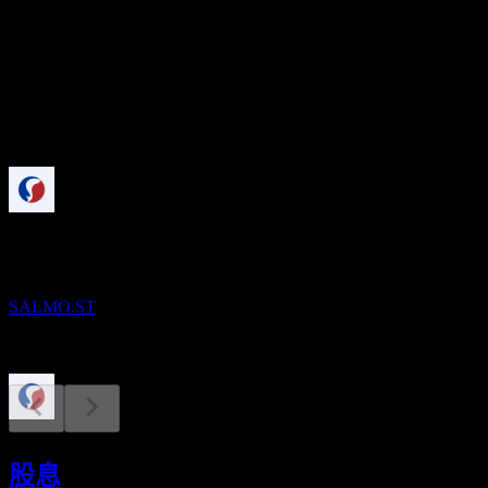
股息殖利率
1.97%
股息
9.83
即將到來
財報
25
AUG
Salmar Asa
SALMO.ST
除息
23
股息
JUN
27