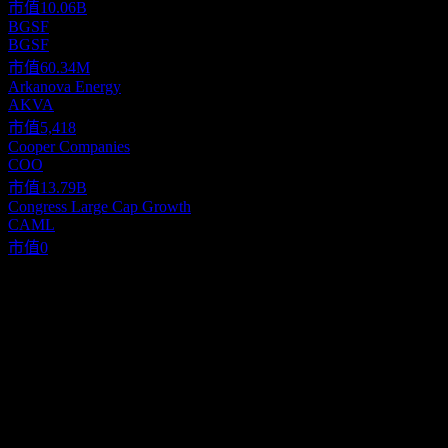
市值
10.06B
BGSF
BGSF
市值
60.34M
Arkanova Energy
AKVA
市值
5,418
Cooper Companies
COO
市值
13.79B
Congress Large Cap Growth
CAML
市值
0
關於
SalMar ASA engages in processing and trading of fish and shellfish
and other related financial activities. It operates through the
following segments: Fish Farming Central Norway, Fish Farming
Northern Norway, Sales and Industry, and Icelandic Salmon. The
Show more...
Fish Farming Central Norway segment controls 68 marine-phase
執行長
production licenses, and operates several research and development
Mr. Gustav Magnar Witzoe