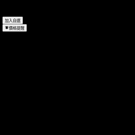
Salmar Asa 何時完成拆股？
▼
Salmar Asa 的總部在哪裡？
▼
加入自選
價格提醒