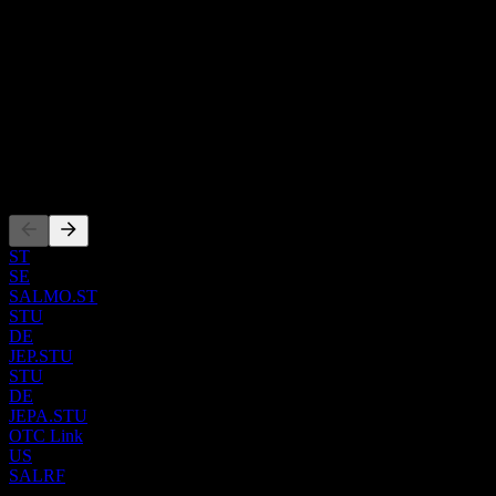
licenses in collaboration with other companies. The Fish Farming
員工
Northern Norway segment holds 32 licenses for the production of
3182
farmed salmon. The Icelandic Salmon segment produces and
國家
processes farms salmon. The Sales and Industry segment administers
the Group’s sales activities and harvesting and processing activities
Other
in Norway. The company was founded by Gustav Witzoe in
ISIN
February 1991 and is headquartered in Kverva, Norway.
NO0010310956
上市
ST
SE
SALMO.ST
STU
DE
JEP.STU
STU
DE
JEPA.STU
OTC Link
US
SALRF