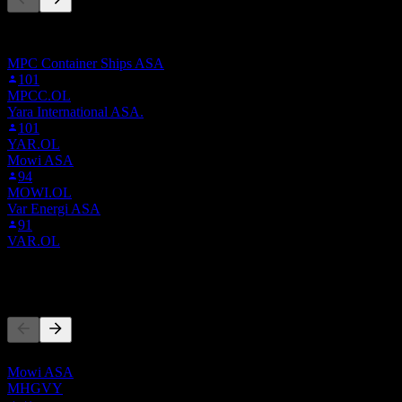
此清單是根據在 Stock Events 上追蹤 SALMO.ST 的使用者自
選建立的。這不是投資建議。
MPC Container Ships ASA
101
MPCC.OL
Yara International ASA.
101
YAR.OL
Mowi ASA
94
MOWI.OL
Var Energi ASA
91
VAR.OL
競爭對手
此清單為基於近期市場事件的分析。並非投資建議。
Mowi ASA
MHGVY