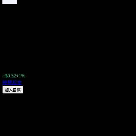
State Street SPDR Portfolio
Emerging Markets (SPEM)
2026 股息：歷史、除息日 &
殖利率
$52.42
+$0.52
+1%
Friday 00:00
總覽
股息
加入自選
股息殖利率
2.48%
股息金額
$0.53
最新除息日
6月 22, 2026