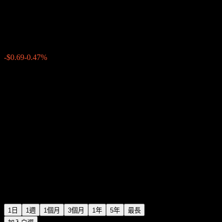
Target
$147.01
9046
-$0.69
-0.47%
18:24 今天
1日
1週
1個月
3個月
1年
5年
最長