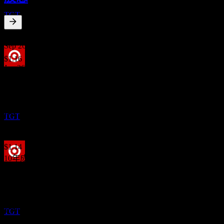
Target
TGT
3.17
%
股息殖利率
Sep 26
$1.16
Jun 26
股息支付
$1.14
1
Mar 26
SEP
Target
$1.14
已增加
Dec 25
TGT
$1.14
Sep 25
$1.14
10年成長
7.08%
除息
12
5年成長
NOV
7.8%
Target
3年成長
預估
1.8%
TGT
1年成長