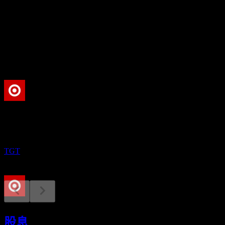
股息殖利率
3.17%
股息
4.65
即將到來
除息
12
AUG
Target
已增加
TGT
財報
19
股息
AUG