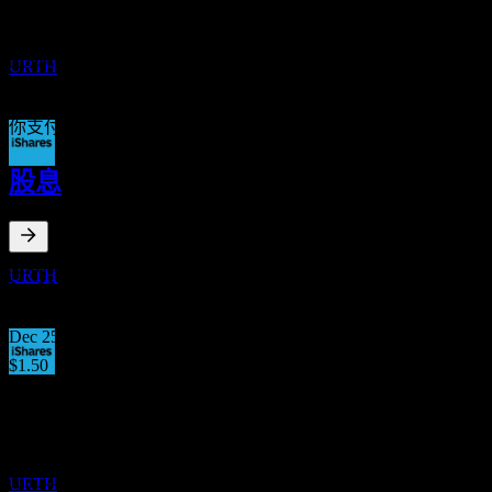
費用率
DEC
iShares MSCI World
預估
0.24
%
URTH
0%
1%+
你支付給基金公司以管理投資的年度費用。費用率越低越好。
股息
除息
15
JUN
27
iShares MSCI World
預估
1.35
%
股息殖利率
URTH
Jun 26
$1.34
Dec 25
$1.50
Jun 25
股息支付
18
$1.26
JUN
27
Dec 24
iShares MSCI World
$1.10
預估
Jun 24
URTH