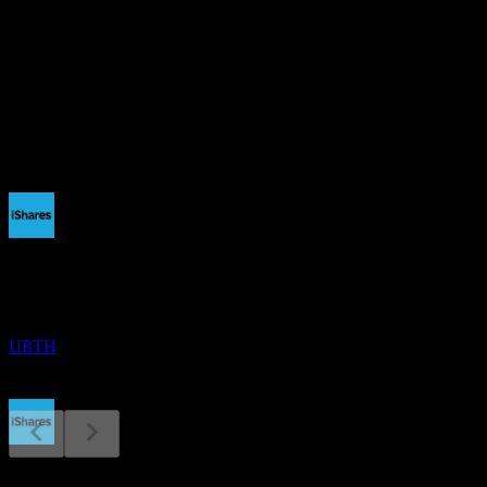
-
股息殖利率
1.35%
股息
2.84
即將到來
除息
15
DEC
iShares MSCI World
預估
URTH
股息支付
18