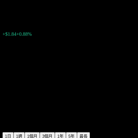
iShares MSCI World
$210.47
361
+$1.84
+0.88%
Friday 20:00
+$0.00
+0%
Friday 20:00
盤後
1日
1週
1個月
3個月
1年
5年
最長