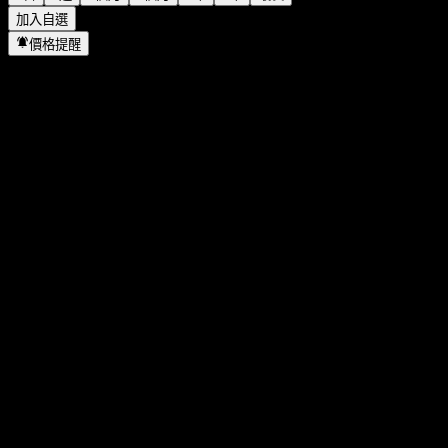
加入自選
價格提醒
統計
當日最高
210.56
當日最低
209.47
52週高點
210.56
52週低點
172.91
成交量
322,321
平均成交量
687,377
市值
0
本益比