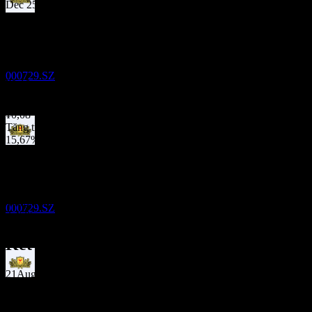
Dec 25
Chi trả cổ tức
¥0,10
20
Jul 25
OCT
¥0,19
Beijing Yanjing Brewery.
Jul 24
Ước tính
000729.SZ
¥0,10
Jul 23
¥0,08
Tăng trưởng 10N
15,67%
Ngày không hưởng cổ tức
Tăng trưởng 5N
20
68,63%
JAN
27
Tăng trưởng 3N
Beijing Yanjing Brewery.
55,36%
Ước tính
Tăng trưởng 1N
000729.SZ
3,45%
Kết quả tài chính
21
Aug
Dự kiến
Chi trả cổ tức
Q2 2024
20
JAN
27