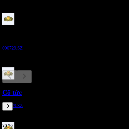
Sắp tới
Kết quả tài chính
21
AUG
Beijing Yanjing Brewery.
000729.SZ
Ngày không hưởng cổ tức
20
Cổ tức
OCT
Beijing Yanjing Brewery.
Ước tính
000729.SZ
6,31
%
Lợi suất cổ tức
Jul 26
¥0,20