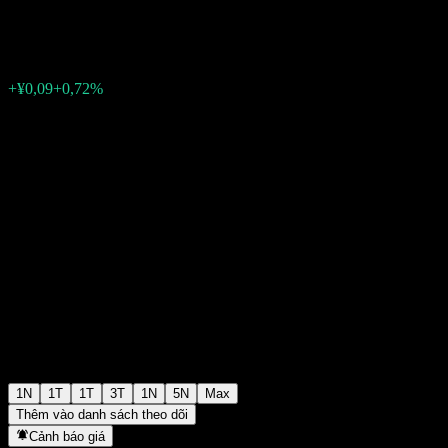
¥12,67
0
+¥0,09
+0,72%
Thursday 07:00
1N
1T
1T
3T
1N
5N
Max
Thêm vào danh sách theo dõi
Cảnh báo giá