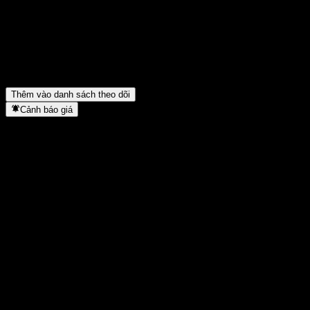
Khi nào Shinsegae công bố kết quả tài chính tiếp theo?
▼
Kết quả tài chính của Shinsegae trong quý trước như thế nào?
▼
Doanh thu của Shinsegae năm ngoái là bao nhiêu?
▼
Thu nhập ròng của Shinsegae trong năm ngoái là bao nhiêu?
▼
Shinsegae có trả cổ tức không?
▼
Shinsegae thuộc lĩnh vực nào?
▼
Shinsegae hoàn tất việc tách cổ phiếu khi nào?
▼
Thêm vào danh sách theo dõi
Cảnh báo giá