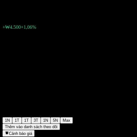
₩430.000
4
+₩4.500
+1,06%
Wednesday 06:13
1N
1T
1T
3T
1N
5N
Max
Thêm vào danh sách theo dõi
Cảnh báo giá