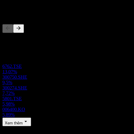
-
Đối thủ
Danh sách này là phân tích dựa trên các sự kiện thị trường gần đây.
Đây không phải là khuyến nghị đầu tư.
Danh mục đầu tư
6762.TSE
13,07%
300750.SHE
9,5%
300274.SHE
7,72%
5801.TSE
5,98%
006400.KO
5,89%
Xem thêm