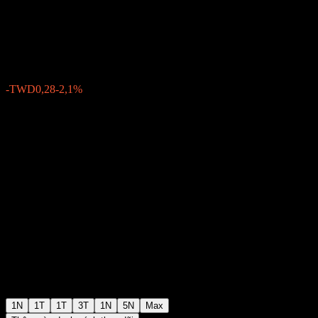
Storage Technology
TWD13,04
2
-TWD0,28
-2,1%
03:37 Hôm nay
1N
1T
1T
3T
1N
5N
Max