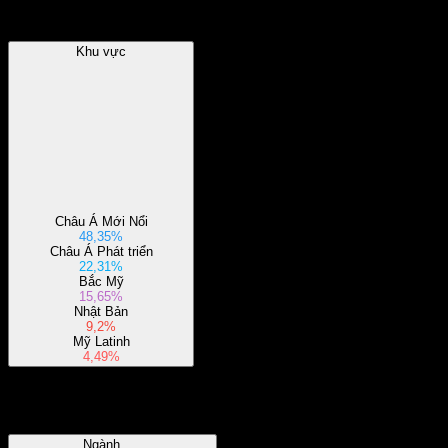
Khu vực
Khu vực
Châu Á Mới Nổi
48,35%
Châu Á Phát triển
22,31%
Bắc Mỹ
15,65%
Nhật Bản
9,2%
Mỹ Latinh
4,49%
Ngành
Ngành