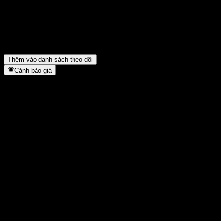
Giá cổ phiếu CTBC Battery and Energy Storage Technology có
đang tăng không?
▼
CTBC Battery and Energy Storage Technology thuộc lĩnh vực
nào?
▼
CTBC Battery and Energy Storage Technology hoàn tất việc tách
cổ phiếu khi nào?
▼
Thêm vào danh sách theo dõi
Cảnh báo giá