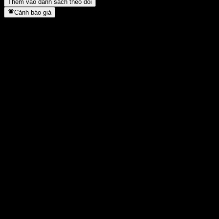
Thêm vào danh sách theo dõi
Cảnh báo giá
Thống kê
Cao nhất trong ngày
13,27
Thấp nhất trong ngày
13,02
Đỉnh 52T
17,75
Thấp nhất 52T
8,88
Khối lượng
444.089
KL TB
1.815.316
Vốn hóa
0
Tỷ số P/E
-
Lợi suất cổ tức
-
Cổ tức