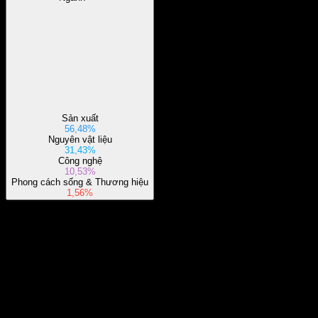
Sản xuất
56,48%
Nguyên vật liệu
31,43%
Công nghệ
10,53%
Phong cách sống & Thương hiệu
1,56%
Giới thiệu
Show more...
CEO
Quốc gia
Đài Loan
ISIN
TW0000090208