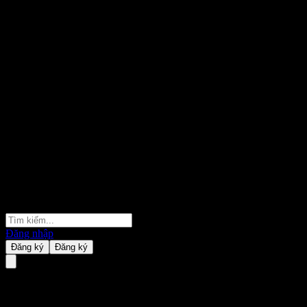
Đăng nhập
Đăng ký
Đăng ký
S EUR Daily Hedged Agricultur