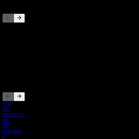
Đối thủ
Danh sách này là phân tích dựa trên các sự kiện thị trường gần đây. 
Giới thiệu
Show more...
CEO
ISIN
JE00B78NPY84
Niêm yết
STU
DE
00XJ.STU
MU
DE
00XJ.MU
F