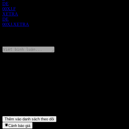
DE
00XJ.F
XETRA
DE
00XJ.XETRA
0 Comments
Chia sẻ ý kiến của bạn
FAQ
Giá cổ phiếu S EUR Daily Hedged Agriculture hôm nay là bao nh
Mã cổ phiếu của S EUR Daily Hedged Agriculture là gì?
▼
Giá cổ phiếu S EUR Daily Hedged Agriculture có đang tăng khôn
S EUR Daily Hedged Agriculture thuộc lĩnh vực nào?
▼
S EUR Daily Hedged Agriculture hoàn tất việc tách cổ phiếu khi 
Thêm vào danh sách theo dõi
Cảnh báo giá