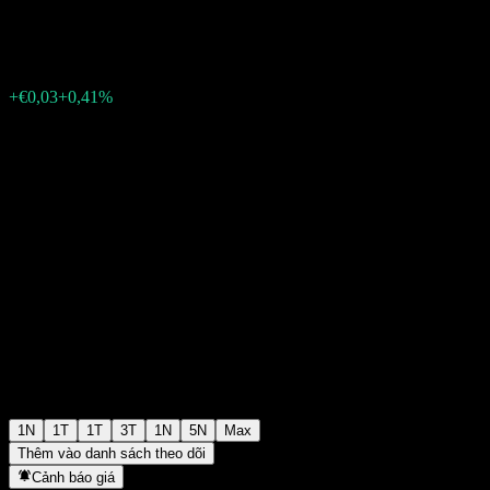
€6,31
0
+€0,03
+0,41%
Tuesday 06:11
1N
1T
1T
3T
1N
5N
Max
Thêm vào danh sách theo dõi
Cảnh báo giá