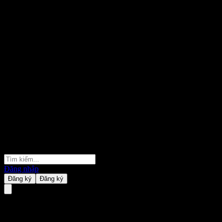
Đăng nhập
Đăng ký
Đăng ký
Nikko PIMCO Global Short