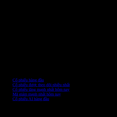
Bộ sưu tập
Cổ phiếu hàng đầu
Cổ phiếu được theo dõi nhiều nhất
Cổ phiếu tăng mạnh nhất hôm nay
Mã giảm mạnh nhất hôm nay
Cổ phiếu AI hàng đầu
Tính năng