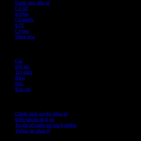
Danh mục đầu tư
Cổ tức
Events
Cổ phiếu
ETF
Crypto
Hàng hóa
company
Giá
Đối tác
Trợ giúp
Blog
Học
Báo chí
Pháp lý
Chính sách quyền riêng tư
Điều khoản dịch vụ
Tuyên bố miễn trừ trách nhiệm
Thông tin pháp lý