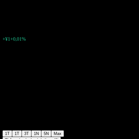
Term Bond Fund
¥9.492
0
+¥1
+0,01%
Tuần trước
1T
1T
3T
1N
5N
Max