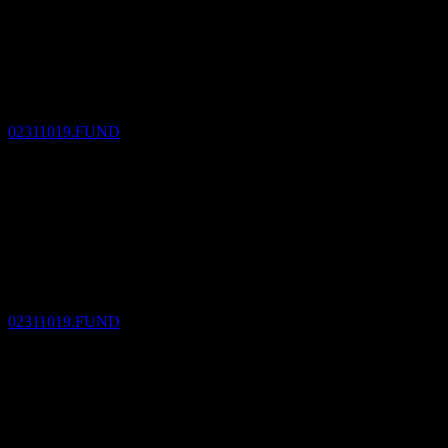
Ngày không hưởng cổ tức
6
SEP
27
Nikko PIMCO Global Short Term Bond Fund
Ước tính
02311019.FUND
Chi trả cổ tức
3
DEC
27
Nikko PIMCO Global Short Term Bond Fund
Ước tính
02311019.FUND