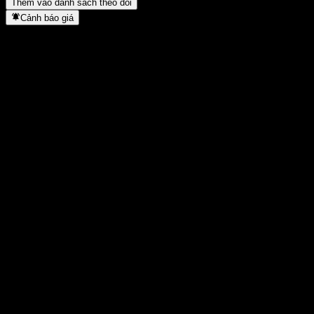
Thêm vào danh sách theo dõi
Cảnh báo giá
Thống kê
Cao nhất trong ngày
9.492
Thấp nhất trong ngày
9.492
Đỉnh 52T
9.552
Thấp nhất 52T
9.395
Khối lượng
-
KL TB
-
Vốn hóa
0
Tỷ số P/E
-
Lợi suất cổ tức
0,63%
Cổ tức