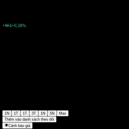
₩1.051
2
+₩4
+0,38%
Friday 06:19
1N
1T
1T
3T
1N
5N
Max
Thêm vào danh sách theo dõi
Cảnh báo giá