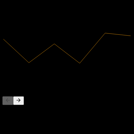
2019
2020
2021
2022
2023
2024
34,62B
Doanh thu
59,69M
Lợi nhuận ròng
Đối thủ
Danh sách này là phân tích dựa trên các sự kiện thị trường gần đây.
Đây không phải là khuyến nghị đầu tư.
Giới thiệu