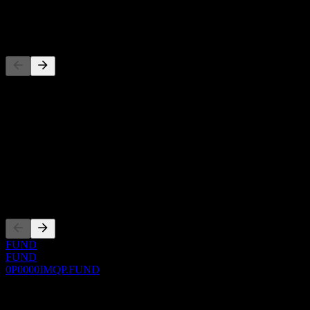
-
Đối thủ
Danh sách này là phân tích dựa trên các sự kiện thị trường gần đây.
Đây không phải là khuyến nghị đầu tư.
Giới thiệu
Show more...
CEO
Niêm yết
FUND
FUND
0P0000IMQP.FUND
0 Comments