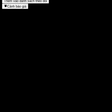
Thêm vào danh sách theo dõi
Cảnh báo giá
Thống kê
Cao nhất trong ngày
2.255
Thấp nhất trong ngày
2.255
Đỉnh 52T
3.819
Thấp nhất 52T
1.138
Khối lượng
-
KL TB
-
Vốn hóa
0
Tỷ số P/E
-
Lợi suất cổ tức
-
Cổ tức