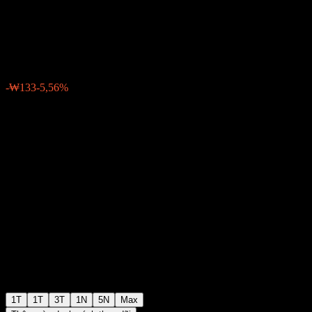
Feeder Equity Balanced 1 C
₩2.255
0
-₩133
-5,56%
Tuần trước
1T
1T
3T
1N
5N
Max