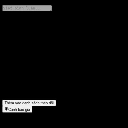
Chia sẻ ý kiến của bạn
FAQ
Giá cổ phiếu Daishin Leading Company Feeder Equity Balanced
1 C hôm nay là bao nhiêu?
▼
Mã cổ phiếu của Daishin Leading Company Feeder Equity
Balanced 1 C là gì?
▼
Giá cổ phiếu Daishin Leading Company Feeder Equity Balanced
1 C có đang tăng không?
▼
Daishin Leading Company Feeder Equity Balanced 1 C thuộc
lĩnh vực nào?
▼
Daishin Leading Company Feeder Equity Balanced 1 C hoàn tất
việc tách cổ phiếu khi nào?
▼
Thêm vào danh sách theo dõi
Cảnh báo giá