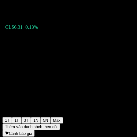
CL$4.928,19
0
+CL$6,31
+0,13%
Tuần trước
1T
1T
3T
1N
5N
Max
Thêm vào danh sách theo dõi
Cảnh báo giá