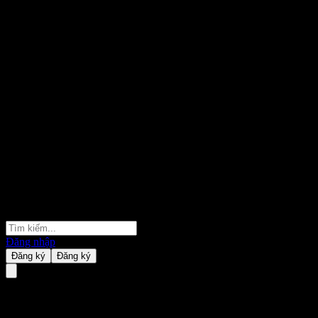
Đăng nhập
Đăng ký
Đăng ký
Fondo Mutuo Security Gold A