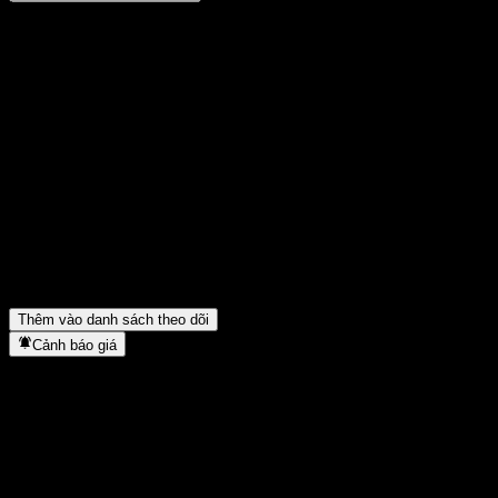
Chia sẻ ý kiến của bạn
FAQ
Giá cổ phiếu Fondo Mutuo Security Gold A hôm nay là bao
nhiêu?
▼
Mã cổ phiếu của Fondo Mutuo Security Gold A là gì?
▼
Giá cổ phiếu Fondo Mutuo Security Gold A có đang tăng không?
▼
Fondo Mutuo Security Gold A thuộc lĩnh vực nào?
▼
Fondo Mutuo Security Gold A hoàn tất việc tách cổ phiếu khi
nào?
▼
Thêm vào danh sách theo dõi
Cảnh báo giá