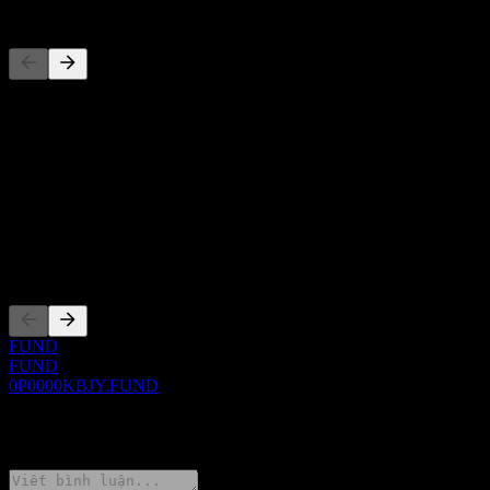
Đối thủ
Danh sách này là phân tích dựa trên các sự kiện thị trường gần đây.
Đây không phải là khuyến nghị đầu tư.
Giới thiệu
Show more...
CEO
Niêm yết
FUND
FUND
0P0000KBJY.FUND
0 Comments