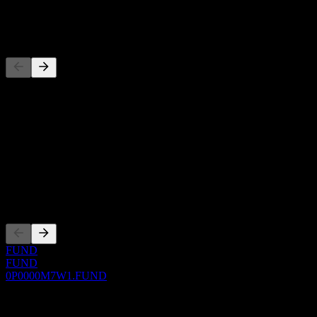
-
Đối thủ
Danh sách này là phân tích dựa trên các sự kiện thị trường gần đây.
Đây không phải là khuyến nghị đầu tư.
Giới thiệu
Show more...
CEO
Niêm yết
FUND
FUND
0P0000M7W1.FUND
0 Comments