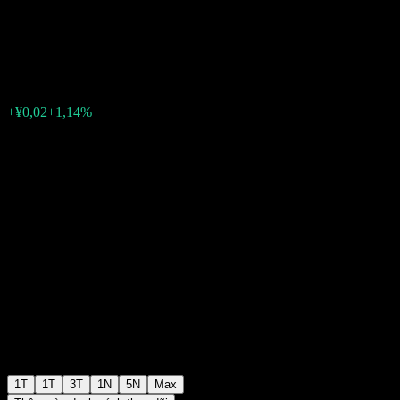
Index Fund A/B
¥1,9440
0
+¥0,02
+1,14%
Tuần trước
1T
1T
3T
1N
5N
Max