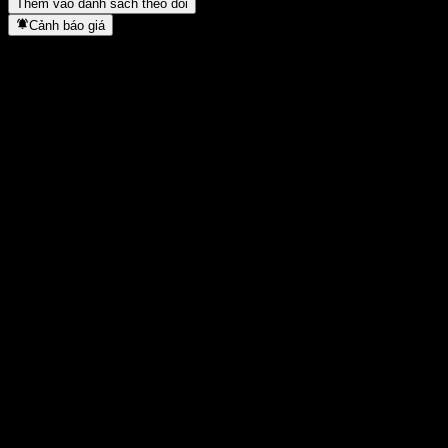
Thêm vào danh sách theo dõi
Cảnh báo giá
Thống kê
Cao nhất trong ngày
1,944
Thấp nhất trong ngày
1,944
Đỉnh 52T
2,11
Thấp nhất 52T
1,668
Khối lượng
-
KL TB
-
Vốn hóa
0
Tỷ số P/E
-
Lợi suất cổ tức
-
Cổ tức