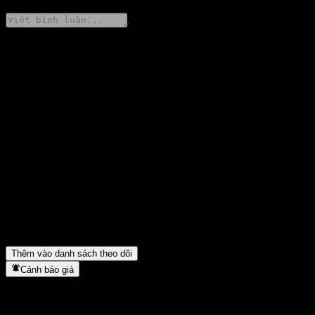
Chia sẻ ý kiến của bạn
FAQ
Giá cổ phiếu Fullgoal CSI 300 Enhanced Index Fund A/B hôm
nay là bao nhiêu?
▼
Mã cổ phiếu của Fullgoal CSI 300 Enhanced Index Fund A/B là
gì?
▼
Giá cổ phiếu Fullgoal CSI 300 Enhanced Index Fund A/B có
đang tăng không?
▼
Fullgoal CSI 300 Enhanced Index Fund A/B thuộc lĩnh vực nào?
▼
Fullgoal CSI 300 Enhanced Index Fund A/B hoàn tất việc tách
cổ phiếu khi nào?
▼
Thêm vào danh sách theo dõi
Cảnh báo giá