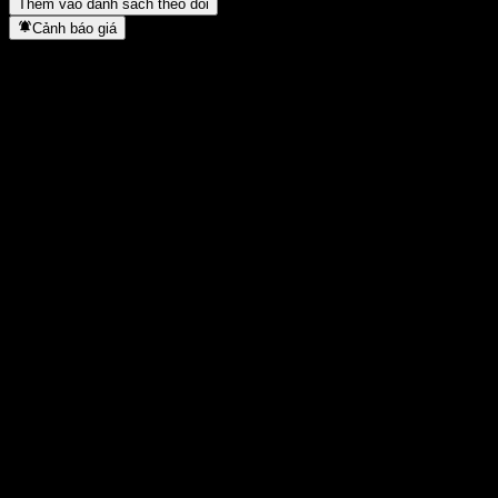
Thêm vào danh sách theo dõi
Cảnh báo giá
Thống kê
Cao nhất trong ngày
24,43
Thấp nhất trong ngày
24,43
Đỉnh 52T
24,44
Thấp nhất 52T
18,21
Khối lượng
-
KL TB
-
Vốn hóa
0
Tỷ số P/E
-
Lợi suất cổ tức
2,15%
Cổ tức