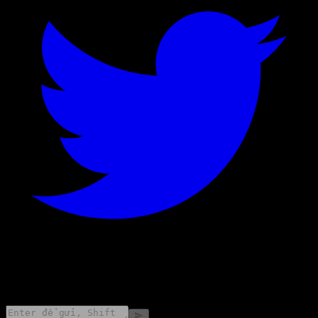
©
2026
Stock Events GmbH