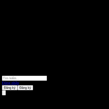
Đăng nhập
Đăng ký
Đăng ký
Fidelity Growthortfolio Ser B