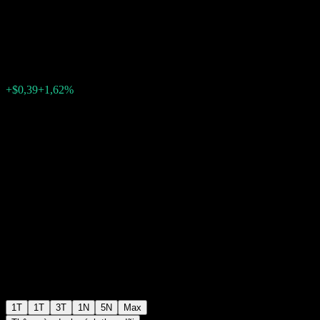
USD
$24,43
0
+$0,39
+1,62%
Tuần trước
1T
1T
3T
1N
5N
Max