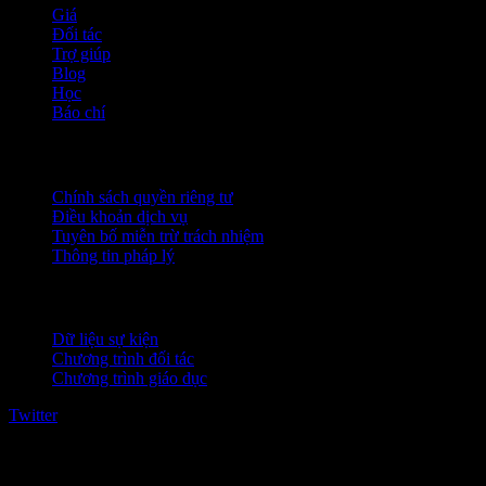
Giá
Đối tác
Trợ giúp
Blog
Học
Báo chí
Pháp lý
Chính sách quyền riêng tư
Điều khoản dịch vụ
Tuyên bố miễn trừ trách nhiệm
Thông tin pháp lý
Dành cho doanh nghiệp
Dữ liệu sự kiện
Chương trình đối tác
Chương trình giáo dục
Twitter