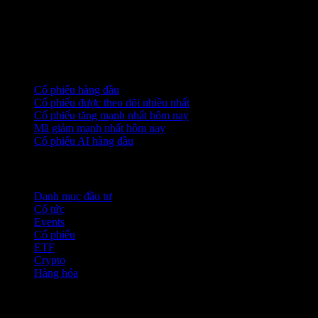
Bộ sưu tập
Cổ phiếu hàng đầu
Cổ phiếu được theo dõi nhiều nhất
Cổ phiếu tăng mạnh nhất hôm nay
Mã giảm mạnh nhất hôm nay
Cổ phiếu AI hàng đầu
Tính năng
Danh mục đầu tư
Cổ tức
Events
Cổ phiếu
ETF
Crypto
Hàng hóa
company