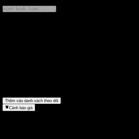
Chia sẻ ý kiến của bạn
FAQ
Giá cổ phiếu KB Value Focus Feeder Equity CW hôm nay là bao
nhiêu?
▼
Mã cổ phiếu của KB Value Focus Feeder Equity CW là gì?
▼
Giá cổ phiếu KB Value Focus Feeder Equity CW có đang tăng
không?
▼
KB Value Focus Feeder Equity CW thuộc lĩnh vực nào?
▼
KB Value Focus Feeder Equity CW hoàn tất việc tách cổ phiếu
khi nào?
▼
Thêm vào danh sách theo dõi
Cảnh báo giá