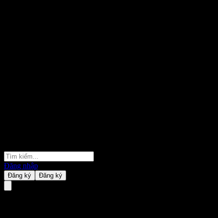
Đăng nhập
Đăng ký
Đăng ký
KB Value Focus Feeder Equity