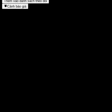
Thêm vào danh sách theo dõi
Cảnh báo giá
Thống kê
Cao nhất trong ngày
2.306
Thấp nhất trong ngày
2.306
Đỉnh 52T
3.377
Thấp nhất 52T
1.277
Khối lượng
-
KL TB
-
Vốn hóa
0
Tỷ số P/E
-
Lợi suất cổ tức
-
Cổ tức