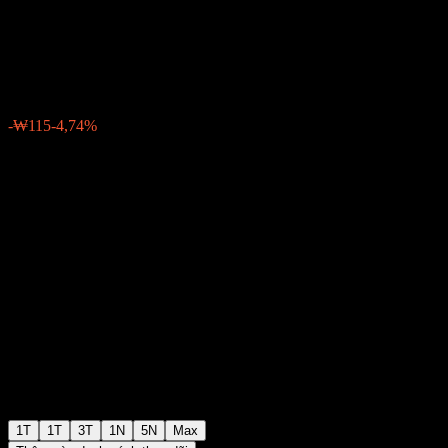
CW
₩2.306
0
-₩115
-4,74%
Tuần trước
1T
1T
3T
1N
5N
Max