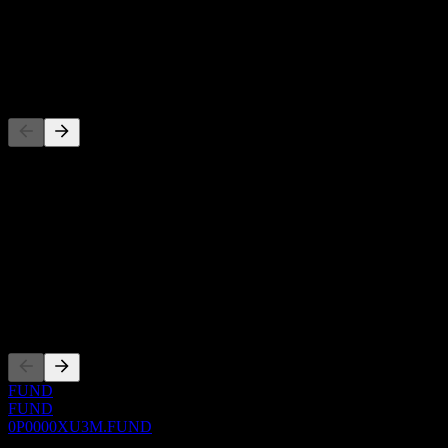
-
Cổ tức
-
Đối thủ
Danh sách này là phân tích dựa trên các sự kiện thị trường gần đây.
Đây không phải là khuyến nghị đầu tư.
Giới thiệu
Show more...
CEO
Niêm yết
FUND
FUND
0P0000XU3M.FUND