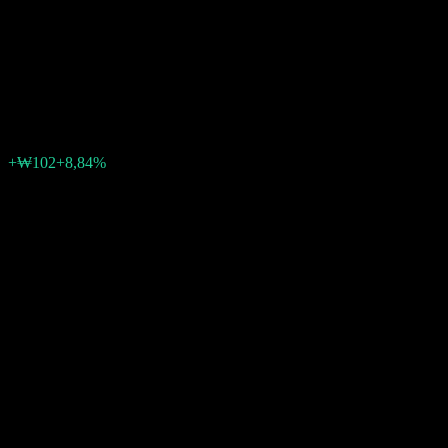
Equity-Derivatives Fund of
Funds C3
₩1.261
0
+₩102
+8,84%
Tuần trước