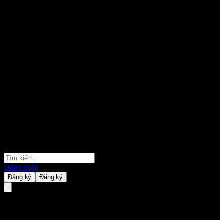
Đăng nhập
Đăng ký
Đăng ký
Hanwha 2.2 Leverage Index