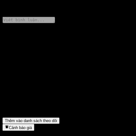
0 Comments
Chia sẻ ý kiến của bạn
FAQ
Giá cổ phiếu Hanwha 2.2 Leverage Index Equity-Derivatives
Fund of Funds C3 hôm nay là bao nhiêu?
▼
Mã cổ phiếu của Hanwha 2.2 Leverage Index Equity-Derivatives
Fund of Funds C3 là gì?
▼
Giá cổ phiếu Hanwha 2.2 Leverage Index Equity-Derivatives
Fund of Funds C3 có đang tăng không?
▼
Hanwha 2.2 Leverage Index Equity-Derivatives Fund of Funds
C3 thuộc lĩnh vực nào?
▼
Hanwha 2.2 Leverage Index Equity-Derivatives Fund of Funds
C3 hoàn tất việc tách cổ phiếu khi nào?
▼
Thêm vào danh sách theo dõi
Cảnh báo giá