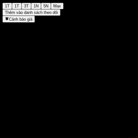
1T
1T
3T
1N
5N
Max
Thêm vào danh sách theo dõi
Cảnh báo giá
Thống kê
Cao nhất trong ngày
1.261
Thấp nhất trong ngày
1.261
Đỉnh 52T
3.415
Thấp nhất 52T
823
Khối lượng
-
KL TB
-
Vốn hóa
0
Tỷ số P/E
-
Lợi suất cổ tức