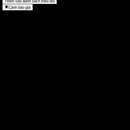
Thêm vào danh sách theo dõi
Cảnh báo giá
Thống kê
Cao nhất trong ngày
1.863
Thấp nhất trong ngày
1.863
Đỉnh 52T
2.061
Thấp nhất 52T
1.383
Khối lượng
-
KL TB
-
Vốn hóa
0
Tỷ số P/E
-
Lợi suất cổ tức
-
Cổ tức