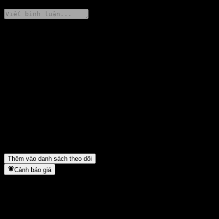
Chia sẻ ý kiến của bạn
FAQ
Giá cổ phiếu KB Value Choice 30 Bond Balanced A hôm nay là
bao nhiêu?
▼
Mã cổ phiếu của KB Value Choice 30 Bond Balanced A là gì?
▼
Giá cổ phiếu KB Value Choice 30 Bond Balanced A có đang
tăng không?
▼
KB Value Choice 30 Bond Balanced A thuộc lĩnh vực nào?
▼
KB Value Choice 30 Bond Balanced A hoàn tất việc tách cổ
phiếu khi nào?
▼
Thêm vào danh sách theo dõi
Cảnh báo giá