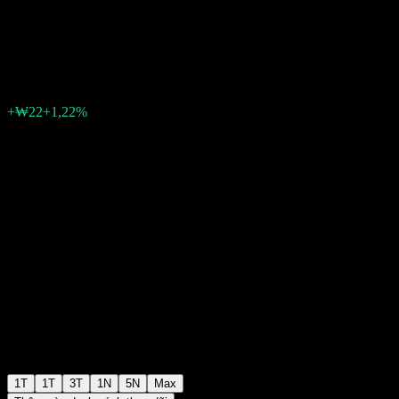
Balanced A
₩1.863
0
+₩22
+1,22%
Tuần trước
1T
1T
3T
1N
5N
Max