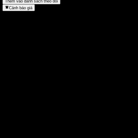
Thêm vào danh sách theo dõi
Cảnh báo giá
Thống kê
Cao nhất trong ngày
1,8746
Thấp nhất trong ngày
1,8746
Đỉnh 52T
2,15
Thấp nhất 52T
1,619
Khối lượng
-
KL TB
-
Vốn hóa
0
Tỷ số P/E
-
Lợi suất cổ tức
-
Cổ tức