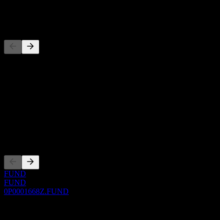
-
Đối thủ
Danh sách này là phân tích dựa trên các sự kiện thị trường gần đây.
Đây không phải là khuyến nghị đầu tư.
Giới thiệu
Show more...
CEO
Niêm yết
FUND
FUND
0P0001668Z.FUND
0 Comments