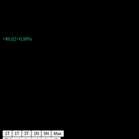
300 Index C
¥1,8746
0
+¥0,02
+0,99%
Tuần trước
1T
1T
3T
1N
5N
Max