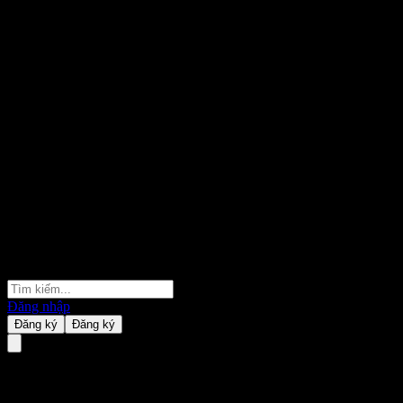
Đăng nhập
Đăng ký
Đăng ký
China Southern CNI Big Data