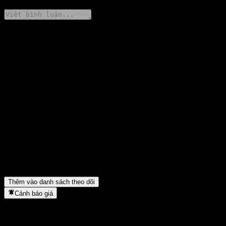
Chia sẻ ý kiến của bạn
FAQ
Giá cổ phiếu China Southern CNI Big Data 300 Index C hôm
nay là bao nhiêu?
▼
Mã cổ phiếu của China Southern CNI Big Data 300 Index C là
gì?
▼
Giá cổ phiếu China Southern CNI Big Data 300 Index C có đang
tăng không?
▼
China Southern CNI Big Data 300 Index C thuộc lĩnh vực nào?
▼
China Southern CNI Big Data 300 Index C hoàn tất việc tách cổ
phiếu khi nào?
▼
Thêm vào danh sách theo dõi
Cảnh báo giá