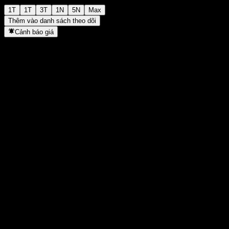
1T
1T
3T
1N
5N
Max
Thêm vào danh sách theo dõi
Cảnh báo giá
Thống kê
Cao nhất trong ngày
1.252
Thấp nhất trong ngày
1.252
Đỉnh 52T
1.437
Thấp nhất 52T
1.182
Khối lượng
-
KL TB
-
Vốn hóa
0
Tỷ số P/E
-
Lợi suất cổ tức