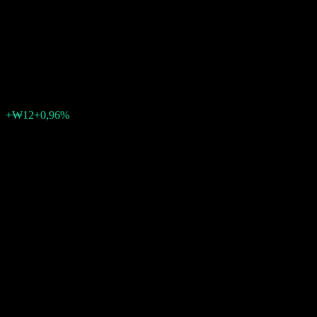
New Economy Feeder Equity A
Hegded
₩1.252
0
+₩12
+0,96%
Tuần trước