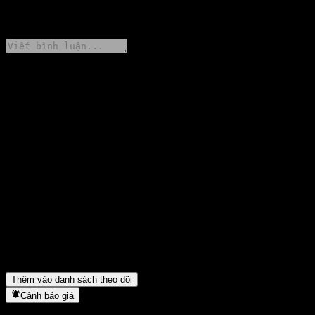
0 Comments
Chia sẻ ý kiến của bạn
FAQ
Giá cổ phiếu NH-Amundi China Mainland New Economy
Feeder Equity A Hegded hôm nay là bao nhiêu?
▼
Mã cổ phiếu của NH-Amundi China Mainland New Economy
Feeder Equity A Hegded là gì?
▼
Giá cổ phiếu NH-Amundi China Mainland New Economy
Feeder Equity A Hegded có đang tăng không?
▼
NH-Amundi China Mainland New Economy Feeder Equity A
Hegded thuộc lĩnh vực nào?
▼
NH-Amundi China Mainland New Economy Feeder Equity A
Hegded hoàn tất việc tách cổ phiếu khi nào?
▼
Thêm vào danh sách theo dõi
Cảnh báo giá