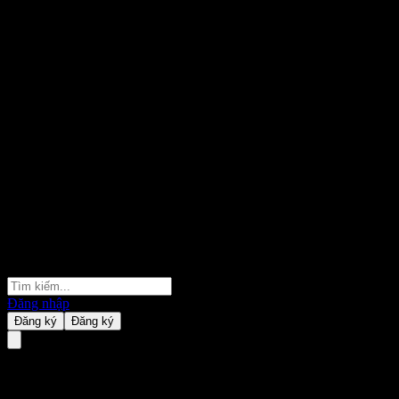
Đăng nhập
Đăng ký
Đăng ký
NH-Amundi China Mainland