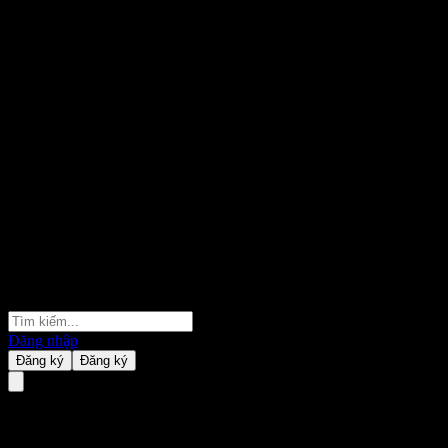
Đăng nhập
Đăng ký
Đăng ký
Tai Kang SHS Value Selected