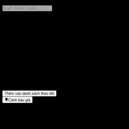
Chia sẻ ý kiến của bạn
FAQ
Giá cổ phiếu Tai Kang SHS Value Selected mix hôm nay là bao
nhiêu?
▼
Mã cổ phiếu của Tai Kang SHS Value Selected mix là gì?
▼
Giá cổ phiếu Tai Kang SHS Value Selected mix có đang tăng
không?
▼
Tai Kang SHS Value Selected mix thuộc lĩnh vực nào?
▼
Tai Kang SHS Value Selected mix hoàn tất việc tách cổ phiếu khi
nào?
▼
Thêm vào danh sách theo dõi
Cảnh báo giá