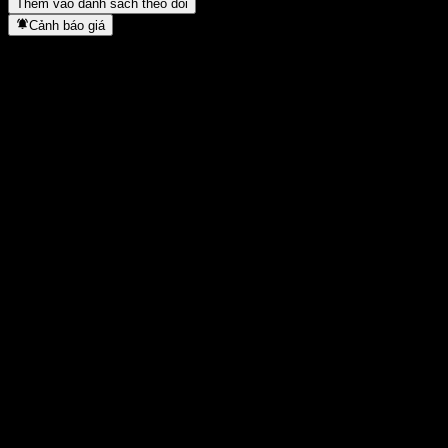
Thêm vào danh sách theo dõi
Cảnh báo giá
Thống kê
Cao nhất trong ngày
1,8733
Thấp nhất trong ngày
1,8733
Đỉnh 52T
2,01
Thấp nhất 52T
1,567
Khối lượng
-
KL TB
-
Vốn hóa
0
Tỷ số P/E
-
Lợi suất cổ tức
-
Cổ tức