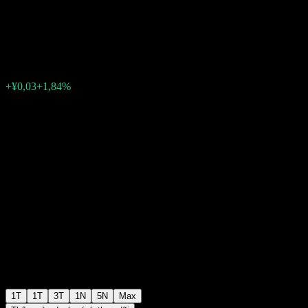
mix
¥1,8733
0
+¥0,03
+1,84%
Tuần trước
1T
1T
3T
1N
5N
Max