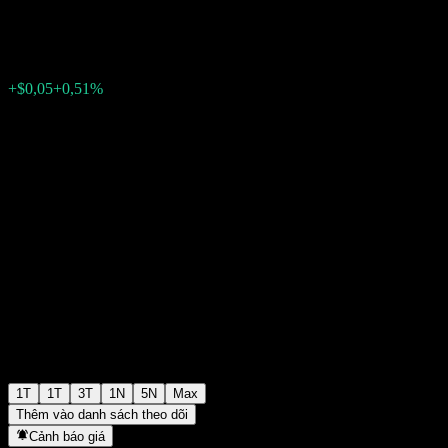
$9,34
0
+$0,05
+0,51%
Tuần trước
1T
1T
3T
1N
5N
Max
Thêm vào danh sách theo dõi
Cảnh báo giá