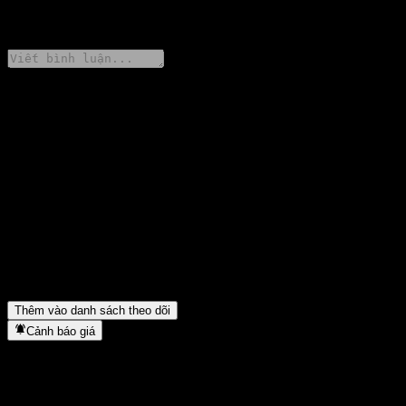
0 Comments
Chia sẻ ý kiến của bạn
FAQ
Giá cổ phiếu MiraeAsset 3 million Solomon Equity 1 F hôm nay
là bao nhiêu?
▼
Mã cổ phiếu của MiraeAsset 3 million Solomon Equity 1 F là gì?
▼
MiraeAsset 3 million Solomon Equity 1 F thuộc lĩnh vực nào?
▼
MiraeAsset 3 million Solomon Equity 1 F hoàn tất việc tách cổ
phiếu khi nào?
▼
Thêm vào danh sách theo dõi
Cảnh báo giá