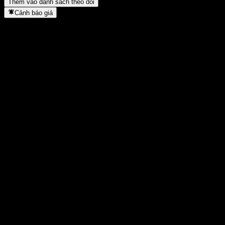
Thêm vào danh sách theo dõi
Cảnh báo giá
Thống kê
Cao nhất trong ngày
-
Thấp nhất trong ngày
-
Đỉnh 52T
1.317
Thấp nhất 52T
1.317
Khối lượng
-
KL TB
-
Vốn hóa
0
Tỷ số P/E
-
Lợi suất cổ tức
-
Cổ tức