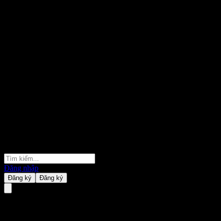
Đăng nhập
Đăng ký
Đăng ký
MiraeAsset 3 million Solomon