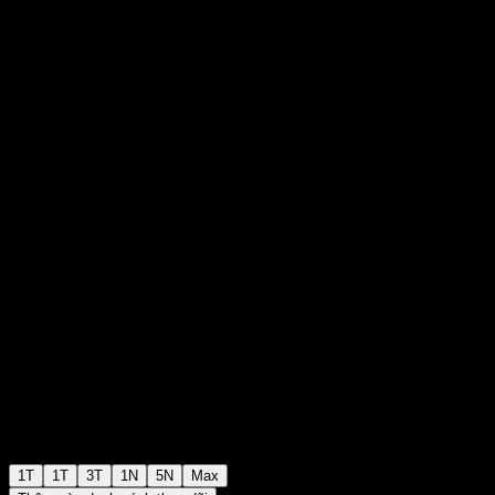
Equity 1 F
₩1.317
0
+₩0
+0%
Tuần trước
1T
1T
3T
1N
5N
Max