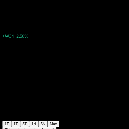
Feeder Equity-Derivatives A
₩1.349
0
+₩34
+2,58%
Tuần trước
1T
1T
3T
1N
5N
Max