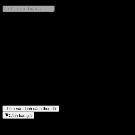
Chia sẻ ý kiến của bạn
FAQ
Giá cổ phiếu KB Star Emerging Index Feeder Equity-Derivatives
A hôm nay là bao nhiêu?
▼
Mã cổ phiếu của KB Star Emerging Index Feeder Equity-
Derivatives A là gì?
▼
Giá cổ phiếu KB Star Emerging Index Feeder Equity-Derivatives
A có đang tăng không?
▼
KB Star Emerging Index Feeder Equity-Derivatives A thuộc lĩnh
vực nào?
▼
KB Star Emerging Index Feeder Equity-Derivatives A hoàn tất
việc tách cổ phiếu khi nào?
▼
Thêm vào danh sách theo dõi
Cảnh báo giá