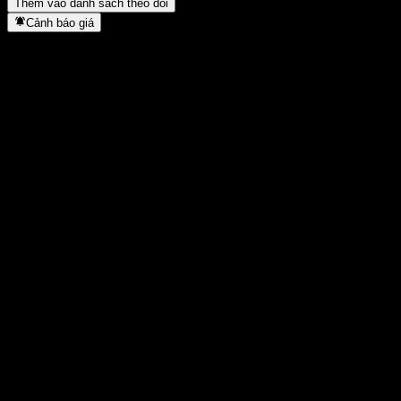
Thêm vào danh sách theo dõi
Cảnh báo giá
Thống kê
Cao nhất trong ngày
1.349
Thấp nhất trong ngày
1.349
Đỉnh 52T
1.468
Thấp nhất 52T
1.023
Khối lượng
-
KL TB
-
Vốn hóa
0
Tỷ số P/E
-
Lợi suất cổ tức
-
Cổ tức