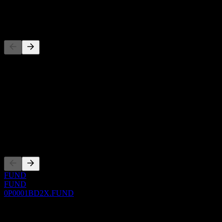
-
Đối thủ
Danh sách này là phân tích dựa trên các sự kiện thị trường gần đây.
Đây không phải là khuyến nghị đầu tư.
Giới thiệu
Show more...
CEO
Niêm yết
FUND
FUND
0P0001BD2X.FUND
0 Comments