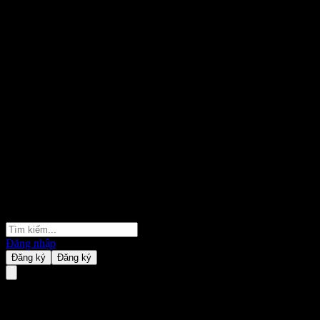
Đăng nhập
Đăng ký
Đăng ký
KB Star Emerging Index