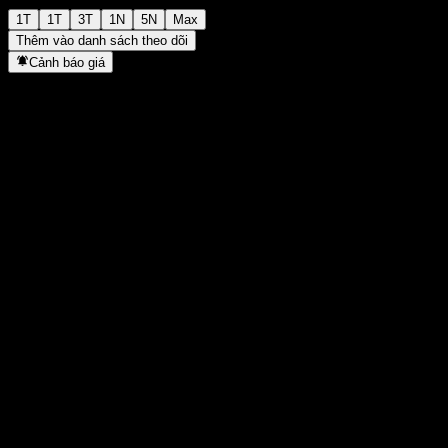
1T
1T
3T
1N
5N
Max
Thêm vào danh sách theo dõi
Cảnh báo giá
Thống kê
Cao nhất trong ngày
700
Thấp nhất trong ngày
700
Đỉnh 52T
733
Thấp nhất 52T
695
Khối lượng
-
KL TB
-
Vốn hóa
0
Tỷ số P/E
-
Lợi suất cổ tức