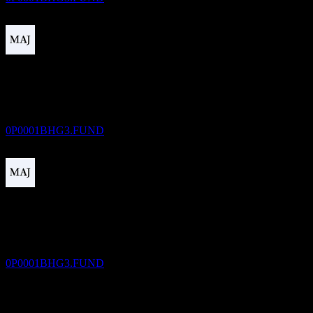
Chi trả cổ tức
21
DEC
AB Monthly Distribution Global High Yield
Bond-Fund of Funds Cw
Ước tính
0P0001BHG3.FUND
Ngày không hưởng cổ tức
20
JAN
27
AB Monthly Distribution Global High Yield
Bond-Fund of Funds Cw
Ước tính
0P0001BHG3.FUND