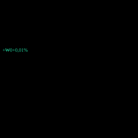
Global High Yield Bond-Fund
of Funds Cw
₩700
0
+₩0
+0,01%
Tuần trước