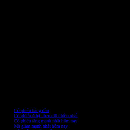
Bộ sưu tập
Cổ phiếu hàng đầu
Cổ phiếu được theo dõi nhiều nhất
Cổ phiếu tăng mạnh nhất hôm nay
Mã giảm mạnh nhất hôm nay