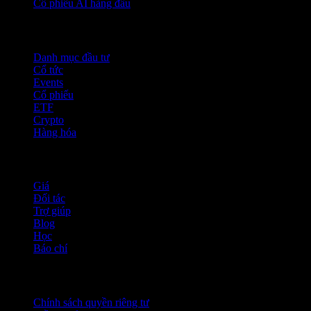
Cổ phiếu AI hàng đầu
Tính năng
Danh mục đầu tư
Cổ tức
Events
Cổ phiếu
ETF
Crypto
Hàng hóa
company
Giá
Đối tác
Trợ giúp
Blog
Học
Báo chí
Pháp lý
Chính sách quyền riêng tư