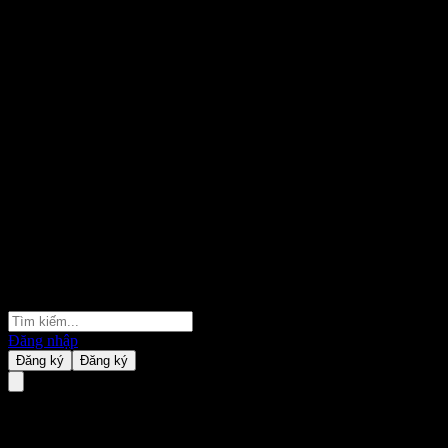
Đăng nhập
Đăng ký
Đăng ký
Samsung Rothschild Quaternary