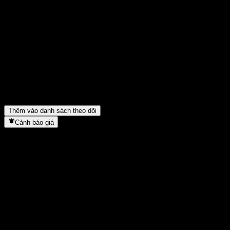
Chia sẻ ý kiến của bạn
FAQ
Giá cổ phiếu Samsung Rothschild Quaternary Industry Big Data 
Mã cổ phiếu của Samsung Rothschild Quaternary Industry Big Da
Giá cổ phiếu Samsung Rothschild Quaternary Industry Big Data 
Samsung Rothschild Quaternary Industry Big Data Feeder Equity
Samsung Rothschild Quaternary Industry Big Data Feeder Equity-
Thêm vào danh sách theo dõi
Cảnh báo giá