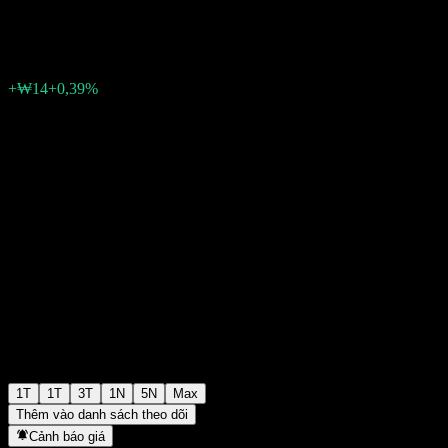
₩3.571
0
+₩14
+0,39%
Tuần trước
1T
1T
3T
1N
5N
Max
Thêm vào danh sách theo dõi
Cảnh báo giá