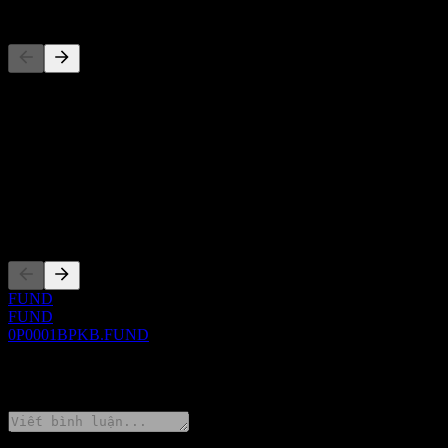
Đối thủ
Danh sách này là phân tích dựa trên các sự kiện thị trường gần đây. 
Giới thiệu
Show more...
CEO
Niêm yết
FUND
FUND
0P0001BPKB.FUND
0 Comments