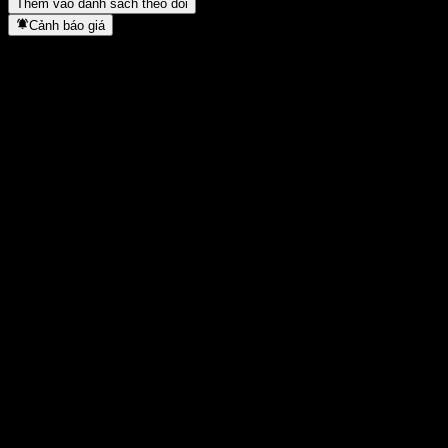
Thêm vào danh sách theo dõi
Cảnh báo giá
Thống kê
Cao nhất trong ngày
-
Thấp nhất trong ngày
-
Đỉnh 52T
1.166
Thấp nhất 52T
1.166
Khối lượng
-
KL TB
-
Vốn hóa
0
Tỷ số P/E
-
Lợi suất cổ tức
-
Cổ tức