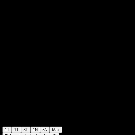
Leader Feeder Equity 1
₩1.166
0
+₩0
+0%
Tuần trước
1T
1T
3T
1N
5N
Max