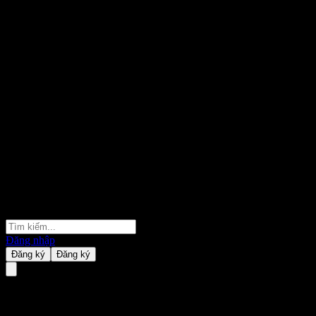
Đăng nhập
Đăng ký
Đăng ký
MiraeAsset Brazil Sector