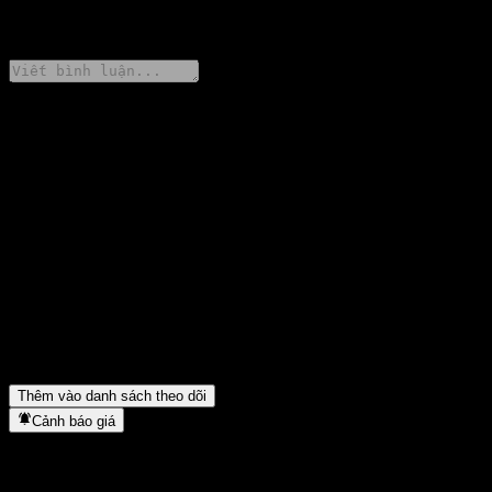
0 Comments
Chia sẻ ý kiến của bạn
FAQ
Giá cổ phiếu MiraeAsset Brazil Sector Leader Feeder Equity 1
hôm nay là bao nhiêu?
▼
Mã cổ phiếu của MiraeAsset Brazil Sector Leader Feeder Equity
1 là gì?
▼
MiraeAsset Brazil Sector Leader Feeder Equity 1 thuộc lĩnh vực
nào?
▼
MiraeAsset Brazil Sector Leader Feeder Equity 1 hoàn tất việc
tách cổ phiếu khi nào?
▼
Thêm vào danh sách theo dõi
Cảnh báo giá