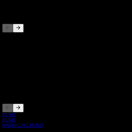
-
Đối thủ
Danh sách này là phân tích dựa trên các sự kiện thị trường gần đây.
Đây không phải là khuyến nghị đầu tư.
Giới thiệu
Show more...
CEO
ISIN
0P0001C2N2
Niêm yết
FUND
FUND
0P0001C2N2.FUND