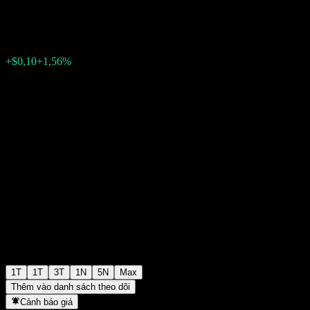
$6,52
0
+$0,10
+1,56%
Tuần trước
1T
1T
3T
1N
5N
Max
Thêm vào danh sách theo dõi
Cảnh báo giá