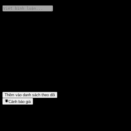
Chia sẻ ý kiến của bạn
FAQ
Giá cổ phiếu Gowin Amc Rongtai Flex Alloc A hôm nay là bao
nhiêu?
▼
Mã cổ phiếu của Gowin Amc Rongtai Flex Alloc A là gì?
▼
Giá cổ phiếu Gowin Amc Rongtai Flex Alloc A có đang tăng
không?
▼
Gowin Amc Rongtai Flex Alloc A thuộc lĩnh vực nào?
▼
Gowin Amc Rongtai Flex Alloc A hoàn tất việc tách cổ phiếu khi
nào?
▼
Thêm vào danh sách theo dõi
Cảnh báo giá