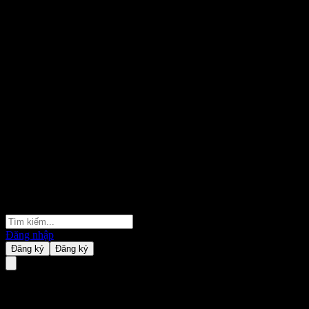
Đăng nhập
Đăng ký
Đăng ký
Gowin Amc Rongtai Flex Alloc