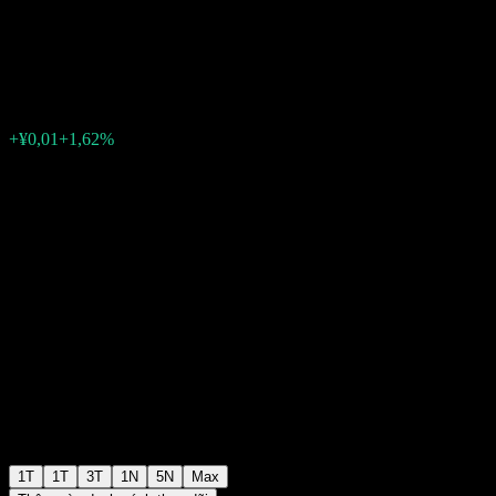
A
¥0,7349
0
+¥0,01
+1,62%
Tuần trước
1T
1T
3T
1N
5N
Max