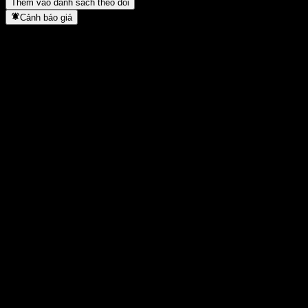
Thêm vào danh sách theo dõi
Cảnh báo giá
Thống kê
Cao nhất trong ngày
0,7349
Thấp nhất trong ngày
0,7349
Đỉnh 52T
0,9026
Thấp nhất 52T
0,585
Khối lượng
-
KL TB
-
Vốn hóa
0
Tỷ số P/E
-
Lợi suất cổ tức
-
Cổ tức