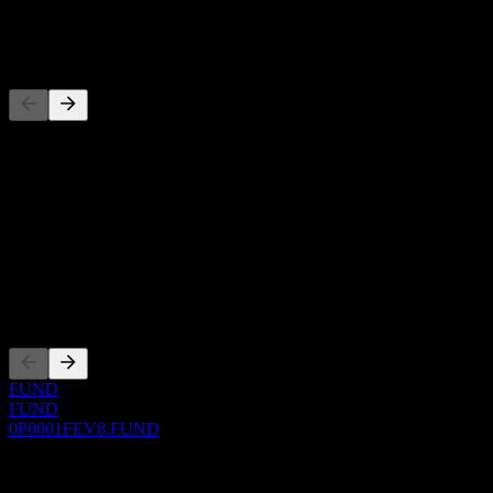
-
Đối thủ
Danh sách này là phân tích dựa trên các sự kiện thị trường gần đây.
Đây không phải là khuyến nghị đầu tư.
Giới thiệu
Show more...
CEO
Niêm yết
FUND
FUND
0P0001FEV8.FUND
0 Comments