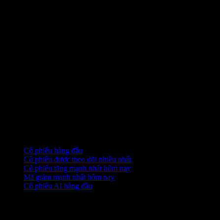
Bộ sưu tập
Cổ phiếu hàng đầu
Cổ phiếu được theo dõi nhiều nhất
Cổ phiếu tăng mạnh nhất hôm nay
Mã giảm mạnh nhất hôm nay
Cổ phiếu AI hàng đầu
Tính năng