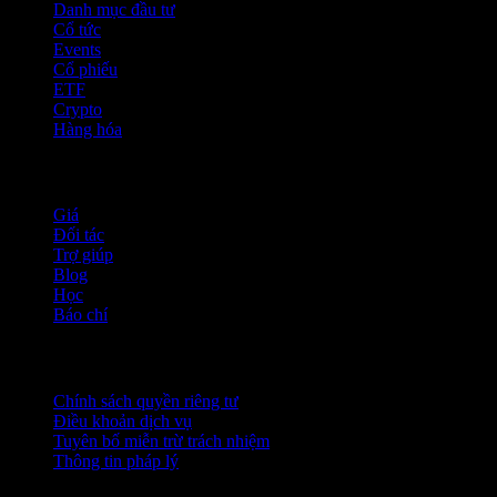
Danh mục đầu tư
Cổ tức
Events
Cổ phiếu
ETF
Crypto
Hàng hóa
company
Giá
Đối tác
Trợ giúp
Blog
Học
Báo chí
Pháp lý
Chính sách quyền riêng tư
Điều khoản dịch vụ
Tuyên bố miễn trừ trách nhiệm
Thông tin pháp lý