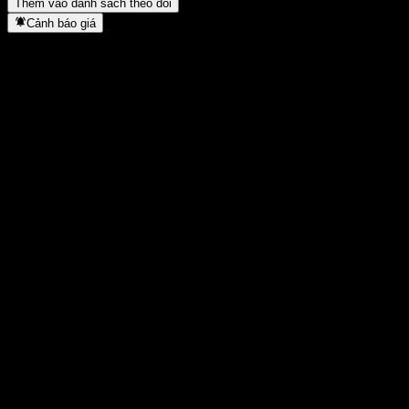
Thêm vào danh sách theo dõi
Cảnh báo giá
Thống kê
Cao nhất trong ngày
1,029
Thấp nhất trong ngày
1,029
Đỉnh 52T
1,047
Thấp nhất 52T
1,007
Khối lượng
-
KL TB
-
Vốn hóa
0
Tỷ số P/E
-
Lợi suất cổ tức
6,61%
Cổ tức