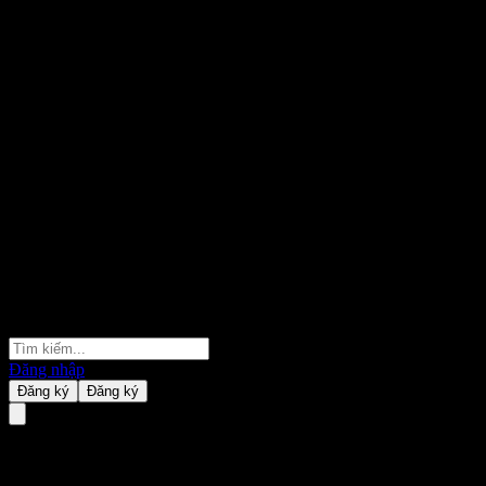
Đăng nhập
Đăng ký
Đăng ký
Shangyin China Bd 1-3Y