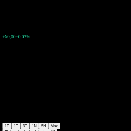
ADBC Bd Idx A
¥1,0290
0
+¥0,00
+0,03%
Tuần trước
1T
1T
3T
1N
5N
Max