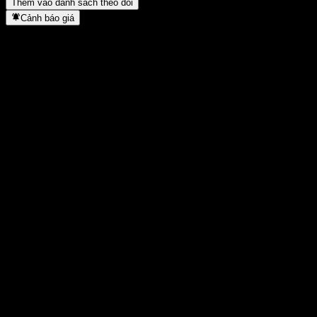
Thêm vào danh sách theo dõi
Cảnh báo giá
Thống kê
Cao nhất trong ngày
1,5032
Thấp nhất trong ngày
1,5032
Đỉnh 52T
1,6037
Thấp nhất 52T
1,229
Khối lượng
-
KL TB
-
Vốn hóa
0
Tỷ số P/E
-
Lợi suất cổ tức
-
Cổ tức