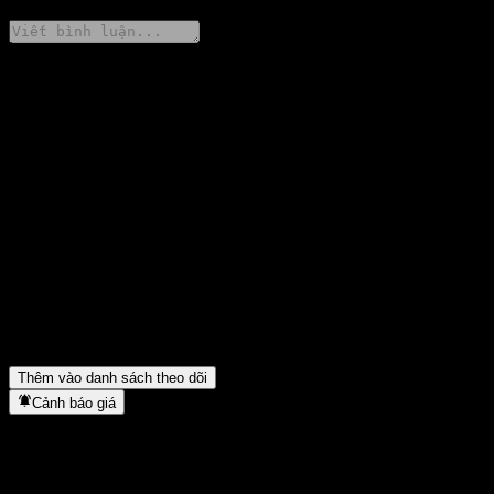
Chia sẻ ý kiến của bạn
FAQ
Giá cổ phiếu China Universal Wenjian Growth Alloc A hôm nay
là bao nhiêu?
▼
Mã cổ phiếu của China Universal Wenjian Growth Alloc A là gì?
▼
Giá cổ phiếu China Universal Wenjian Growth Alloc A có đang
tăng không?
▼
China Universal Wenjian Growth Alloc A thuộc lĩnh vực nào?
▼
China Universal Wenjian Growth Alloc A hoàn tất việc tách cổ
phiếu khi nào?
▼
Thêm vào danh sách theo dõi
Cảnh báo giá