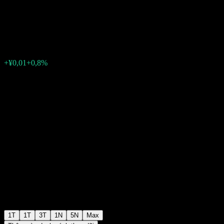
Growth Alloc A
¥1,5032
0
+¥0,01
+0,8%
Tuần trước
1T
1T
3T
1N
5N
Max