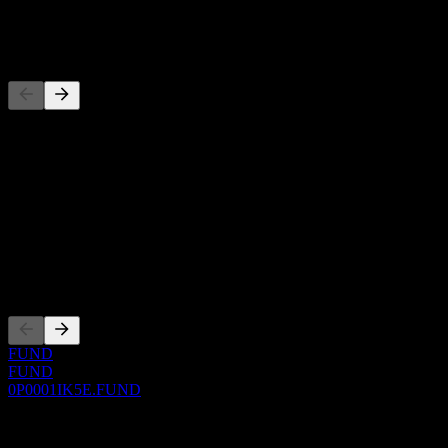
-
Đối thủ
Danh sách này là phân tích dựa trên các sự kiện thị trường gần đây.
Đây không phải là khuyến nghị đầu tư.
Giới thiệu
Show more...
CEO
Niêm yết
FUND
FUND
0P0001IK5E.FUND
0 Comments