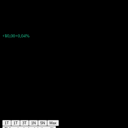
Fund C
¥1,2502
0
+¥0,00
+0,04%
Tuần trước
1T
1T
3T
1N
5N
Max