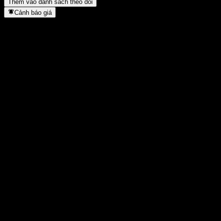
Thêm vào danh sách theo dõi
Cảnh báo giá
Thống kê
Cao nhất trong ngày
1,2502
Thấp nhất trong ngày
1,2502
Đỉnh 52T
1,2502
Thấp nhất 52T
1,228
Khối lượng
-
KL TB
-
Vốn hóa
0
Tỷ số P/E
-
Lợi suất cổ tức
-
Cổ tức