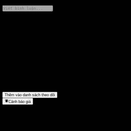
Chia sẻ ý kiến của bạn
FAQ
Giá cổ phiếu Orient Sustaining Return Bond Fund C hôm nay là
bao nhiêu?
▼
Mã cổ phiếu của Orient Sustaining Return Bond Fund C là gì?
▼
Giá cổ phiếu Orient Sustaining Return Bond Fund C có đang
tăng không?
▼
Orient Sustaining Return Bond Fund C thuộc lĩnh vực nào?
▼
Orient Sustaining Return Bond Fund C hoàn tất việc tách cổ
phiếu khi nào?
▼
Thêm vào danh sách theo dõi
Cảnh báo giá