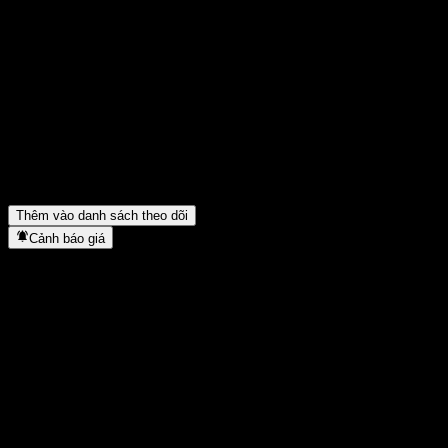
Chia sẻ ý kiến của bạn
FAQ
Giá cổ phiếu CIB Consume Sele Alloc C hôm nay là bao nhiêu?
▼
Mã cổ phiếu của CIB Consume Sele Alloc C là gì?
▼
Giá cổ phiếu CIB Consume Sele Alloc C có đang tăng không?
▼
CIB Consume Sele Alloc C thuộc lĩnh vực nào?
▼
CIB Consume Sele Alloc C hoàn tất việc tách cổ phiếu khi nào?
▼
Thêm vào danh sách theo dõi
Cảnh báo giá