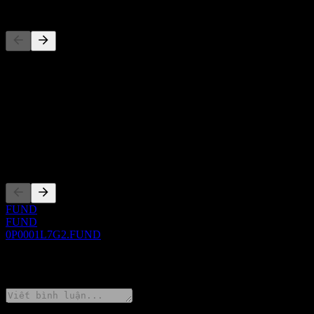
Đối thủ
Danh sách này là phân tích dựa trên các sự kiện thị trường gần đây. 
Giới thiệu
Show more...
CEO
Niêm yết
FUND
FUND
0P0001L7G2.FUND
0 Comments