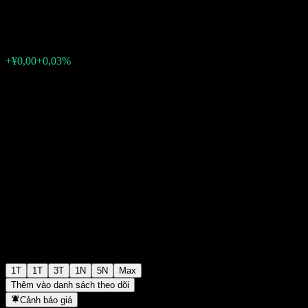
¥0,6156
0
+¥0,00
+0,03%
Tuần trước
1T
1T
3T
1N
5N
Max
Thêm vào danh sách theo dõi
Cảnh báo giá