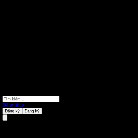
Đăng nhập
Đăng ký
Đăng ký
CIB Consume Sele Alloc C