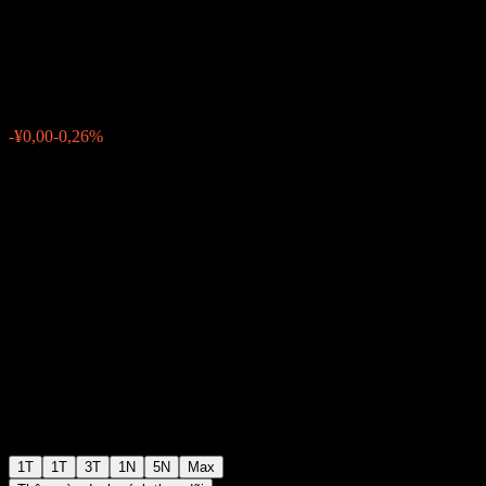
Chance Alloc C
¥0,4957
0
-¥0,00
-0,26%
Tuần trước
1T
1T
3T
1N
5N
Max