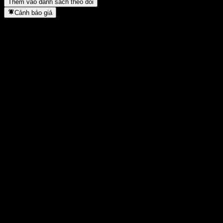
Thêm vào danh sách theo dõi
Cảnh báo giá
Thống kê
Cao nhất trong ngày
0,4957
Thấp nhất trong ngày
0,4957
Đỉnh 52T
0,658
Thấp nhất 52T
0,4571
Khối lượng
-
KL TB
-
Vốn hóa
0
Tỷ số P/E
-
Lợi suất cổ tức
-
Cổ tức