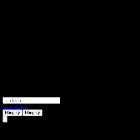
Đăng nhập
Đăng ký
Đăng ký
Huatai-PB HK Connect Era