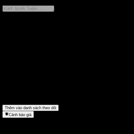
Chia sẻ ý kiến của bạn
FAQ
Giá cổ phiếu Huatai-PB HK Connect Era Chance Alloc C hôm
nay là bao nhiêu?
▼
Mã cổ phiếu của Huatai-PB HK Connect Era Chance Alloc C là
gì?
▼
Giá cổ phiếu Huatai-PB HK Connect Era Chance Alloc C có
đang tăng không?
▼
Huatai-PB HK Connect Era Chance Alloc C thuộc lĩnh vực nào?
▼
Huatai-PB HK Connect Era Chance Alloc C hoàn tất việc tách
cổ phiếu khi nào?
▼
Thêm vào danh sách theo dõi
Cảnh báo giá