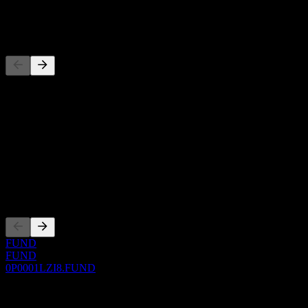
-
Đối thủ
Danh sách này là phân tích dựa trên các sự kiện thị trường gần đây.
Đây không phải là khuyến nghị đầu tư.
Giới thiệu
Show more...
CEO
Niêm yết
FUND
FUND
0P0001LZI8.FUND
0 Comments