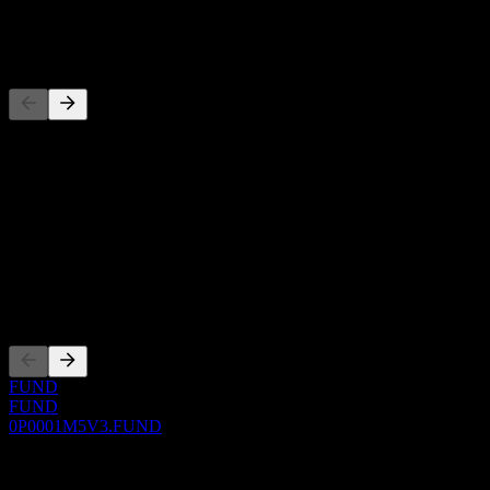
-
Đối thủ
Danh sách này là phân tích dựa trên các sự kiện thị trường gần đây.
Đây không phải là khuyến nghị đầu tư.
Giới thiệu
Show more...
CEO
Niêm yết
FUND
FUND
0P0001M5V3.FUND
0 Comments