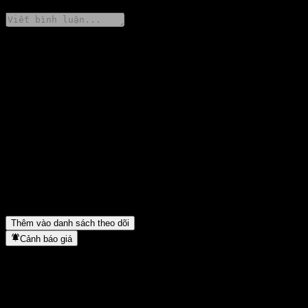
Chia sẻ ý kiến của bạn
FAQ
Giá cổ phiếu Cinda New Energy Select Allc A hôm nay là bao
nhiêu?
▼
Mã cổ phiếu của Cinda New Energy Select Allc A là gì?
▼
Giá cổ phiếu Cinda New Energy Select Allc A có đang tăng
không?
▼
Cinda New Energy Select Allc A thuộc lĩnh vực nào?
▼
Cinda New Energy Select Allc A hoàn tất việc tách cổ phiếu khi
nào?
▼
Thêm vào danh sách theo dõi
Cảnh báo giá