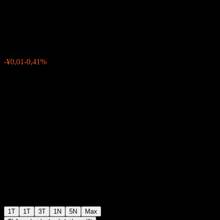
A
¥1,6225
0
-¥0,01
-0,41%
Tuần trước
1T
1T
3T
1N
5N
Max