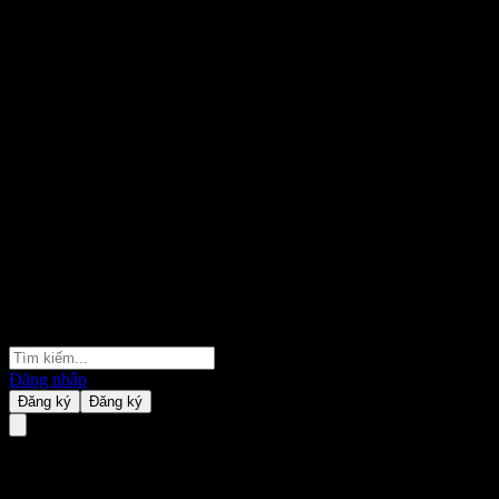
Đăng nhập
Đăng ký
Đăng ký
Cinda New Energy Select Allc