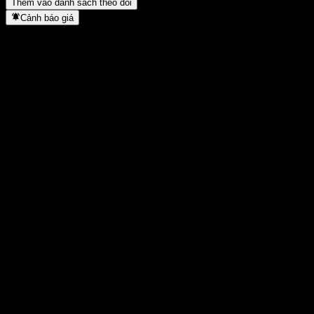
Thêm vào danh sách theo dõi
Cảnh báo giá
Thống kê
Cao nhất trong ngày
1,6225
Thấp nhất trong ngày
1,6225
Đỉnh 52T
2,2
Thấp nhất 52T
1,5116
Khối lượng
-
KL TB
-
Vốn hóa
0
Tỷ số P/E
-
Lợi suất cổ tức
-
Cổ tức