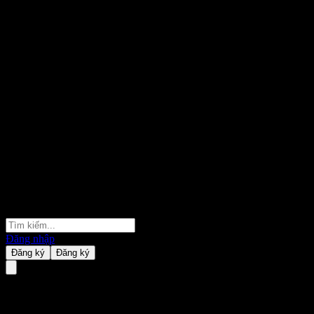
Đăng nhập
Đăng ký
Đăng ký
Horizon Asset Yutai Pure Bond