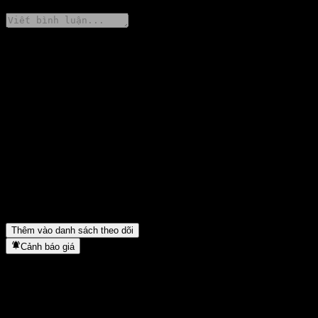
Chia sẻ ý kiến của bạn
FAQ
Giá cổ phiếu Horizon Asset Yutai Pure Bond Fund-C hôm nay là
bao nhiêu?
▼
Mã cổ phiếu của Horizon Asset Yutai Pure Bond Fund-C là gì?
▼
Giá cổ phiếu Horizon Asset Yutai Pure Bond Fund-C có đang
tăng không?
▼
Horizon Asset Yutai Pure Bond Fund-C thuộc lĩnh vực nào?
▼
Horizon Asset Yutai Pure Bond Fund-C hoàn tất việc tách cổ
phiếu khi nào?
▼
Thêm vào danh sách theo dõi
Cảnh báo giá