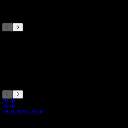
-
Đối thủ
Danh sách này là phân tích dựa trên các sự kiện thị trường gần đây.
Đây không phải là khuyến nghị đầu tư.
Giới thiệu
Show more...
CEO
Niêm yết
FUND
FUND
0P0001POMY.FUND
0 Comments