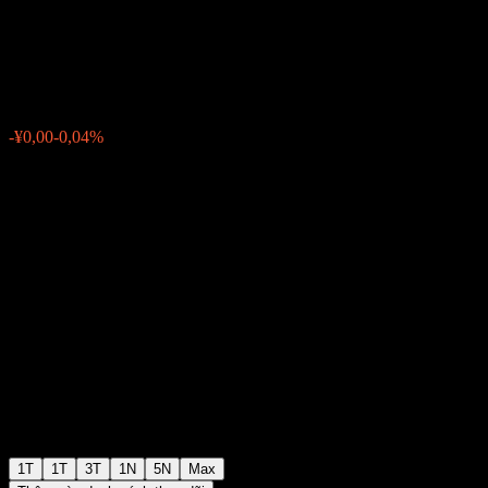
Fund-C
¥1,0369
0
-¥0,00
-0,04%
Tuần trước
1T
1T
3T
1N
5N
Max