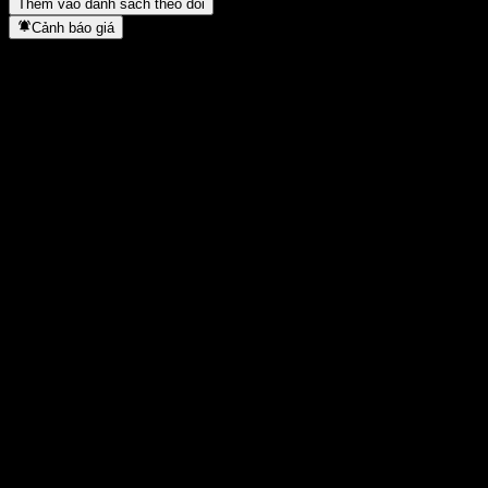
Thêm vào danh sách theo dõi
Cảnh báo giá
Thống kê
Cao nhất trong ngày
1,0369
Thấp nhất trong ngày
1,0369
Đỉnh 52T
1,0373
Thấp nhất 52T
1,015
Khối lượng
-
KL TB
-
Vốn hóa
0
Tỷ số P/E
-
Lợi suất cổ tức
-
Cổ tức