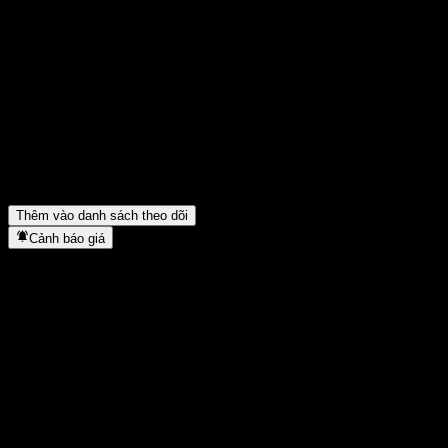
Chia sẻ ý kiến của bạn
FAQ
Giá cổ phiếu KIM TDF Focus 2045 Balanced-Fund of Funds C-Re
Mã cổ phiếu của KIM TDF Focus 2045 Balanced-Fund of Funds C
Giá cổ phiếu KIM TDF Focus 2045 Balanced-Fund of Funds C-Re
KIM TDF Focus 2045 Balanced-Fund of Funds C-Re thuộc lĩnh v
KIM TDF Focus 2045 Balanced-Fund of Funds C-Re hoàn tất việc 
Thêm vào danh sách theo dõi
Cảnh báo giá