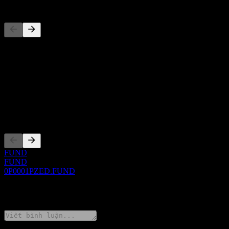
Đối thủ
Danh sách này là phân tích dựa trên các sự kiện thị trường gần đây. 
Giới thiệu
Show more...
CEO
Niêm yết
FUND
FUND
0P0001PZED.FUND
0 Comments