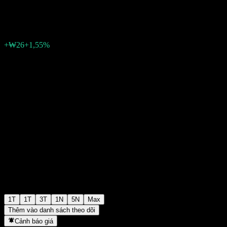
₩1.720
0
+₩26
+1,55%
Tuần trước
1T
1T
3T
1N
5N
Max
Thêm vào danh sách theo dõi
Cảnh báo giá