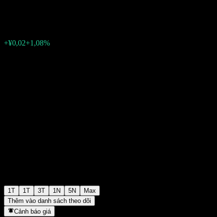
¥1,5286
0
+¥0,02
+1,08%
Tuần trước
1T
1T
3T
1N
5N
Max
Thêm vào danh sách theo dõi
Cảnh báo giá