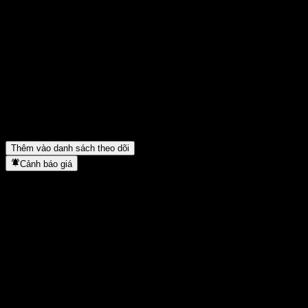
Chia sẻ ý kiến của bạn
FAQ
Giá cổ phiếu TianHong Emerging Industry Mix Intt C hôm nay là 
Mã cổ phiếu của TianHong Emerging Industry Mix Intt C là gì?
▼
Giá cổ phiếu TianHong Emerging Industry Mix Intt C có đang tăn
TianHong Emerging Industry Mix Intt C thuộc lĩnh vực nào?
▼
TianHong Emerging Industry Mix Intt C hoàn tất việc tách cổ phiế
Thêm vào danh sách theo dõi
Cảnh báo giá