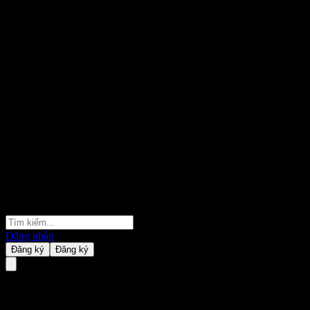
Đăng nhập
Đăng ký
Đăng ký
TianHong Emerging Industry M