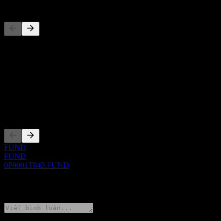
Đối thủ
Danh sách này là phân tích dựa trên các sự kiện thị trường gần đây. 
Giới thiệu
Show more...
CEO
Niêm yết
FUND
FUND
0P0001T843.FUND
0 Comments