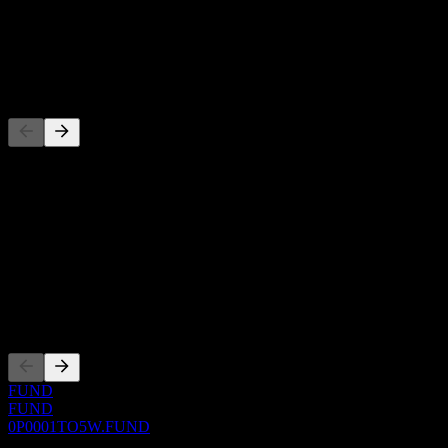
-
Cổ tức
-
Đối thủ
Danh sách này là phân tích dựa trên các sự kiện thị trường gần đây.
Đây không phải là khuyến nghị đầu tư.
Giới thiệu
Show more...
CEO
Niêm yết
FUND
FUND
0P0001TO5W.FUND