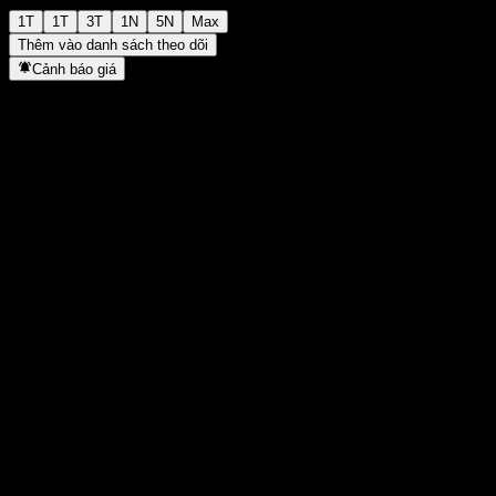
1T
1T
3T
1N
5N
Max
Thêm vào danh sách theo dõi
Cảnh báo giá
Thống kê
Cao nhất trong ngày
1.547
Thấp nhất trong ngày
1.547
Đỉnh 52T
1.654
Thấp nhất 52T
1.174
Khối lượng
-
KL TB
-
Vốn hóa
0
Tỷ số P/E
-
Lợi suất cổ tức