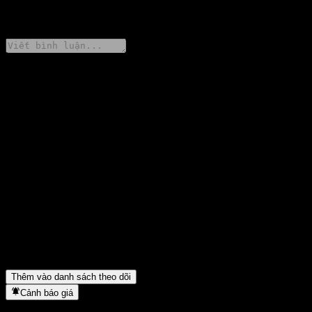
0 Comments
Chia sẻ ý kiến của bạn
FAQ
Giá cổ phiếu ASSETPLUS Alpha Bridge AI Based S&P500
Growth Focus Equity 30 CPe hôm nay là bao nhiêu?
▼
Mã cổ phiếu của ASSETPLUS Alpha Bridge AI Based S&P500
Growth Focus Equity 30 CPe là gì?
▼
Giá cổ phiếu ASSETPLUS Alpha Bridge AI Based S&P500
Growth Focus Equity 30 CPe có đang tăng không?
▼
ASSETPLUS Alpha Bridge AI Based S&P500 Growth Focus
Equity 30 CPe thuộc lĩnh vực nào?
▼
ASSETPLUS Alpha Bridge AI Based S&P500 Growth Focus
Equity 30 CPe hoàn tất việc tách cổ phiếu khi nào?
▼
Thêm vào danh sách theo dõi
Cảnh báo giá