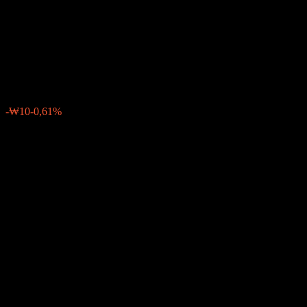
Based S&P500 Growth Focus
Equity 30 CPe
₩1.547
0
-₩10
-0,61%
Tuần trước