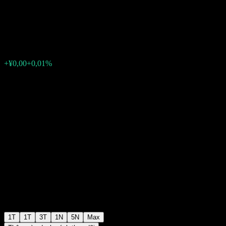
B
¥1,2992
0
+¥0,00
+0,01%
Tuần trước
1T
1T
3T
1N
5N
Max