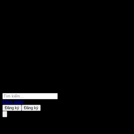
Đăng nhập
Đăng ký
Đăng ký
Guolian YingZe Mid-short Bd