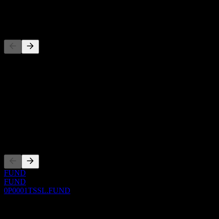
-
Đối thủ
Danh sách này là phân tích dựa trên các sự kiện thị trường gần đây.
Đây không phải là khuyến nghị đầu tư.
Giới thiệu
Show more...
CEO
Niêm yết
FUND
FUND
0P0001TSSL.FUND
0 Comments