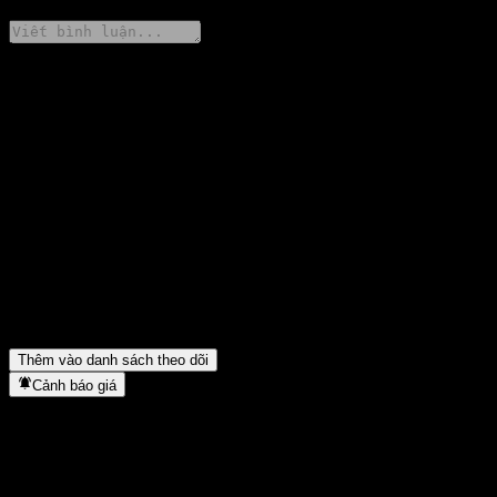
Chia sẻ ý kiến của bạn
FAQ
Giá cổ phiếu Guolian YingZe Mid-short Bd B hôm nay là bao
nhiêu?
▼
Mã cổ phiếu của Guolian YingZe Mid-short Bd B là gì?
▼
Giá cổ phiếu Guolian YingZe Mid-short Bd B có đang tăng
không?
▼
Guolian YingZe Mid-short Bd B thuộc lĩnh vực nào?
▼
Guolian YingZe Mid-short Bd B hoàn tất việc tách cổ phiếu khi
nào?
▼
Thêm vào danh sách theo dõi
Cảnh báo giá