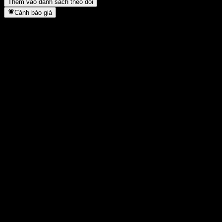
Thêm vào danh sách theo dõi
Cảnh báo giá
Thống kê
Cao nhất trong ngày
1,2992
Thấp nhất trong ngày
1,2992
Đỉnh 52T
1,2992
Thấp nhất 52T
1,277
Khối lượng
-
KL TB
-
Vốn hóa
0
Tỷ số P/E
-
Lợi suất cổ tức
-
Cổ tức