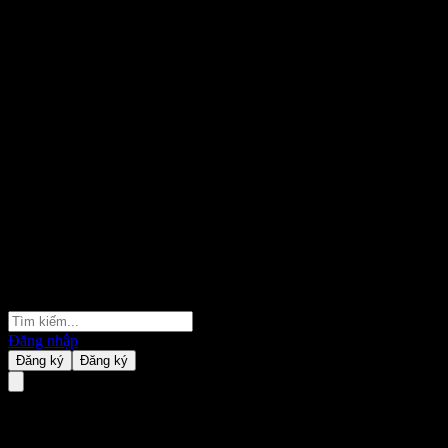
Đăng nhập
Đăng ký
Đăng ký
KB US Mid Short-term