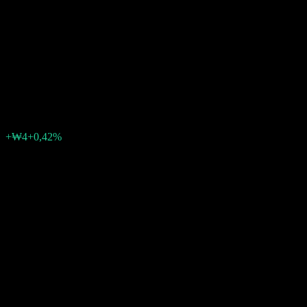
Government Bond Feeder
Bond-Fund of Funds AE
Hedged
₩1.009
0
+₩4
+0,42%
Tuần trước