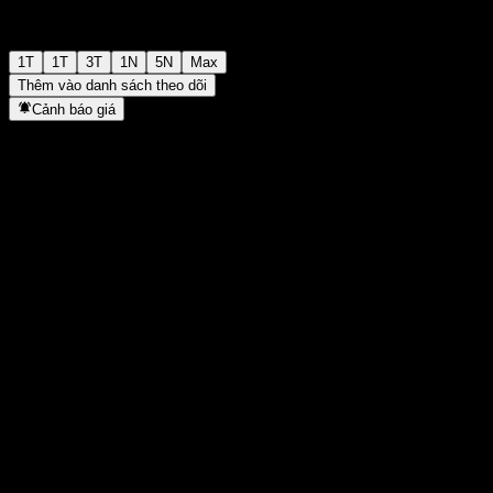
1T
1T
3T
1N
5N
Max
Thêm vào danh sách theo dõi
Cảnh báo giá
Thống kê
Cao nhất trong ngày
1.009
Thấp nhất trong ngày
1.009
Đỉnh 52T
1.061
Thấp nhất 52T
1.000
Khối lượng
-
KL TB
-
Vốn hóa
0
Tỷ số P/E