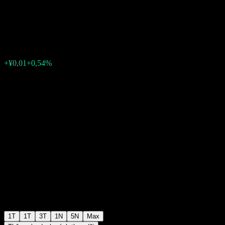
QDII C
¥2,61
0
+¥0,01
+0,54%
Tuần trước
1T
1T
3T
1N
5N
Max