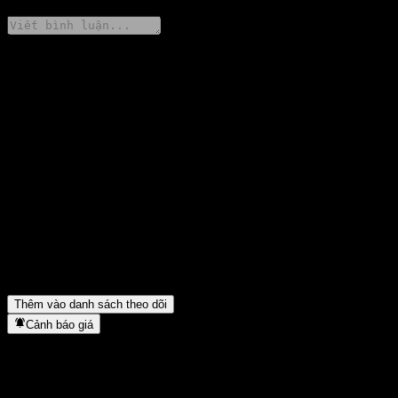
Chia sẻ ý kiến của bạn
FAQ
Giá cổ phiếu ChinaAMC Glb Tech XF Alloc QDII C hôm nay là
bao nhiêu?
▼
Mã cổ phiếu của ChinaAMC Glb Tech XF Alloc QDII C là gì?
▼
Giá cổ phiếu ChinaAMC Glb Tech XF Alloc QDII C có đang
tăng không?
▼
ChinaAMC Glb Tech XF Alloc QDII C thuộc lĩnh vực nào?
▼
ChinaAMC Glb Tech XF Alloc QDII C hoàn tất việc tách cổ
phiếu khi nào?
▼
Thêm vào danh sách theo dõi
Cảnh báo giá