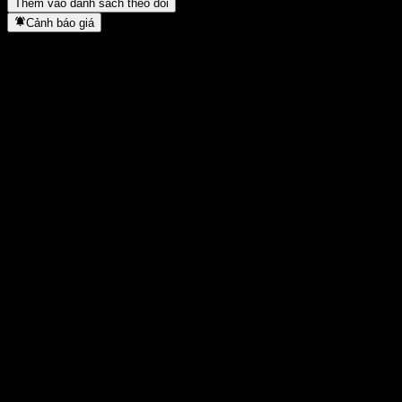
Thêm vào danh sách theo dõi
Cảnh báo giá
Thống kê
Cao nhất trong ngày
2,61
Thấp nhất trong ngày
2,61
Đỉnh 52T
4,2
Thấp nhất 52T
1,899
Khối lượng
-
KL TB
-
Vốn hóa
0
Tỷ số P/E
-
Lợi suất cổ tức
-
Cổ tức