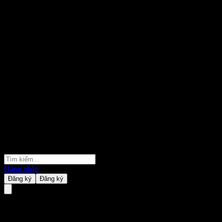
Đăng nhập
Đăng ký
Đăng ký
ChinaAMC Glb Tech XF Alloc