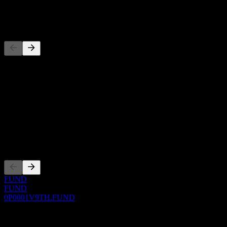
-
Đối thủ
Danh sách này là phân tích dựa trên các sự kiện thị trường gần đây.
Đây không phải là khuyến nghị đầu tư.
Giới thiệu
Show more...
CEO
Niêm yết
FUND
FUND
0P0001V9TH.FUND
0 Comments