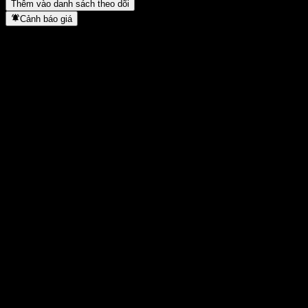
Thêm vào danh sách theo dõi
Cảnh báo giá
Thống kê
Cao nhất trong ngày
12,52
Thấp nhất trong ngày
12,52
Đỉnh 52T
12,52
Thấp nhất 52T
9,64
Khối lượng
-
KL TB
-
Vốn hóa
0
Tỷ số P/E
-
Lợi suất cổ tức
-
Cổ tức