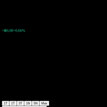
Extra Fund-N68L
฿12,52
0
+฿0,08
+0,66%
Tuần trước
1T
1T
3T
1N
5N
Max