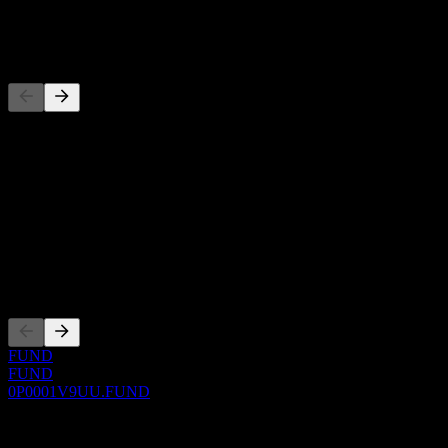
-
Đối thủ
Danh sách này là phân tích dựa trên các sự kiện thị trường gần đây.
Đây không phải là khuyến nghị đầu tư.
Giới thiệu
Show more...
CEO
Niêm yết
FUND
FUND
0P0001V9UU.FUND
0 Comments