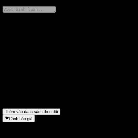
Chia sẻ ý kiến của bạn
FAQ
Giá cổ phiếu United Equity Thailand ESG Extra Fund-N68L
hôm nay là bao nhiêu?
▼
Mã cổ phiếu của United Equity Thailand ESG Extra Fund-N68L
là gì?
▼
Giá cổ phiếu United Equity Thailand ESG Extra Fund-N68L có
đang tăng không?
▼
United Equity Thailand ESG Extra Fund-N68L thuộc lĩnh vực
nào?
▼
United Equity Thailand ESG Extra Fund-N68L hoàn tất việc tách
cổ phiếu khi nào?
▼
Thêm vào danh sách theo dõi
Cảnh báo giá