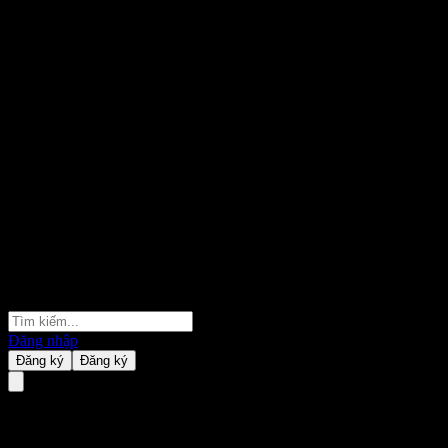
Đăng nhập
Đăng ký
Đăng ký
DaCheng CSI All Share FCF