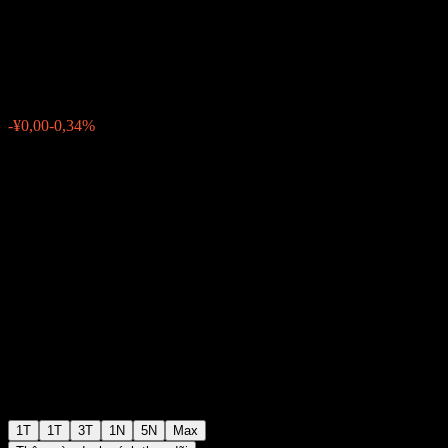
Intt Fdr C
¥1,1314
0
-¥0,00
-0,34%
Tuần trước
1T
1T
3T
1N
5N
Max