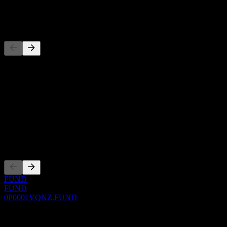
-
Đối thủ
Danh sách này là phân tích dựa trên các sự kiện thị trường gần đây.
Đây không phải là khuyến nghị đầu tư.
Giới thiệu
Show more...
CEO
Niêm yết
FUND
FUND
0P0001VQNZ.FUND
0 Comments