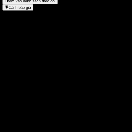
Thêm vào danh sách theo dõi
Cảnh báo giá
Thống kê
Cao nhất trong ngày
1,1314
Thấp nhất trong ngày
1,1314
Đỉnh 52T
1,332
Thấp nhất 52T
1,008
Khối lượng
-
KL TB
-
Vốn hóa
0
Tỷ số P/E
-
Lợi suất cổ tức
-
Cổ tức