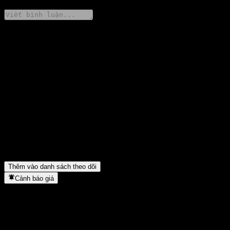
Chia sẻ ý kiến của bạn
FAQ
Giá cổ phiếu DaCheng CSI All Share FCF Intt Fdr C hôm nay là
bao nhiêu?
▼
Mã cổ phiếu của DaCheng CSI All Share FCF Intt Fdr C là gì?
▼
Giá cổ phiếu DaCheng CSI All Share FCF Intt Fdr C có đang
tăng không?
▼
DaCheng CSI All Share FCF Intt Fdr C thuộc lĩnh vực nào?
▼
DaCheng CSI All Share FCF Intt Fdr C hoàn tất việc tách cổ
phiếu khi nào?
▼
Thêm vào danh sách theo dõi
Cảnh báo giá