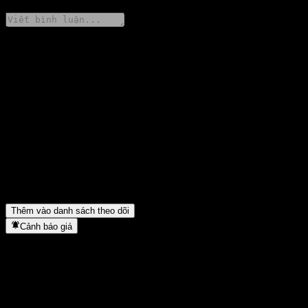
Chia sẻ ý kiến của bạn
FAQ
Giá cổ phiếu GOLDSTATE AnQianFeng Stable Mix C hôm nay
là bao nhiêu?
▼
Mã cổ phiếu của GOLDSTATE AnQianFeng Stable Mix C là gì?
▼
GOLDSTATE AnQianFeng Stable Mix C thuộc lĩnh vực nào?
▼
GOLDSTATE AnQianFeng Stable Mix C hoàn tất việc tách cổ
phiếu khi nào?
▼
Thêm vào danh sách theo dõi
Cảnh báo giá