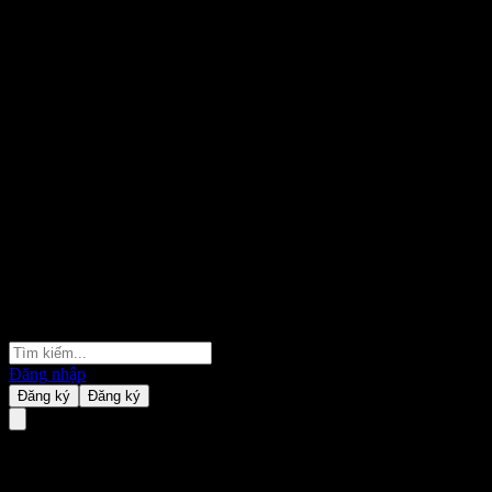
Đăng nhập
Đăng ký
Đăng ký
GOLDSTATE AnQianFeng