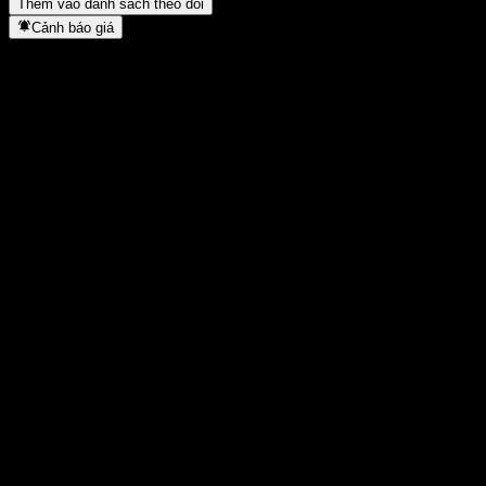
Thêm vào danh sách theo dõi
Cảnh báo giá
Thống kê
Cao nhất trong ngày
0,9213
Thấp nhất trong ngày
0,9213
Đỉnh 52T
1,0492
Thấp nhất 52T
0,8796
Khối lượng
-
KL TB
-
Vốn hóa
0
Tỷ số P/E
-
Lợi suất cổ tức
-
Cổ tức