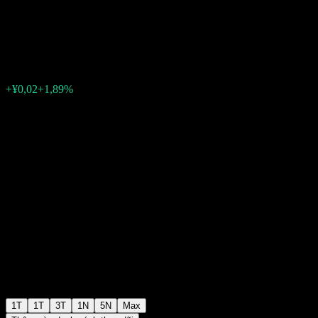
Stable Mix C
¥0,9213
0
+¥0,02
+1,89%
Tuần trước
1T
1T
3T
1N
5N
Max