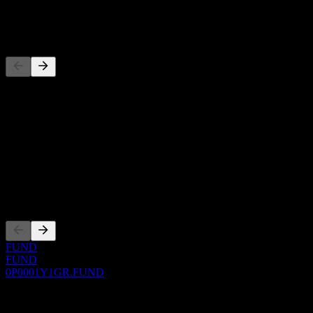
-
Đối thủ
Danh sách này là phân tích dựa trên các sự kiện thị trường gần đây.
Đây không phải là khuyến nghị đầu tư.
Giới thiệu
Show more...
CEO
Niêm yết
FUND
FUND
0P0001Y1GR.FUND
0 Comments