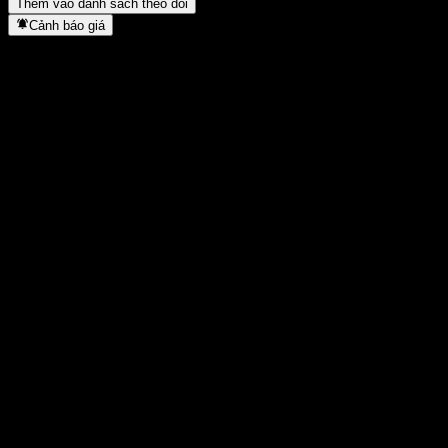
Thêm vào danh sách theo dõi
Cảnh báo giá
Thống kê
Cao nhất trong ngày
0,8457
Thấp nhất trong ngày
0,8457
Đỉnh 52T
1,0188
Thấp nhất 52T
0,7885
Khối lượng
-
KL TB
-
Vốn hóa
0
Tỷ số P/E
-
Lợi suất cổ tức
-
Cổ tức