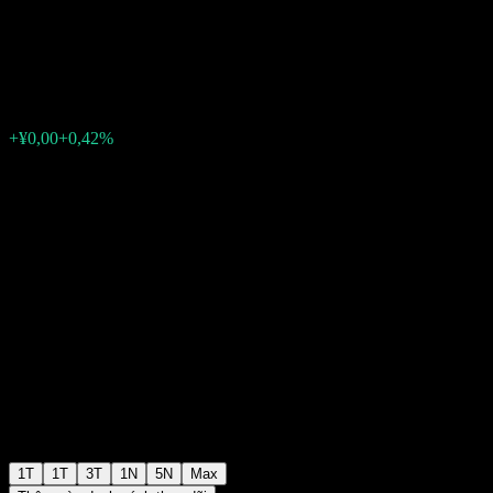
Inds Fdr A
¥0,8457
0
+¥0,00
+0,42%
Tuần trước
1T
1T
3T
1N
5N
Max