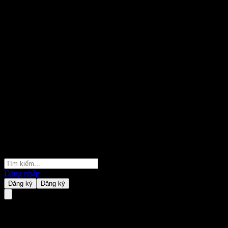
Đăng nhập
Đăng ký
Đăng ký
Guotai CSI HKC Automobile