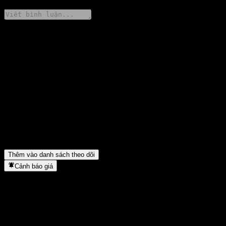
Chia sẻ ý kiến của bạn
FAQ
Giá cổ phiếu Guotai CSI HKC Automobile Inds Fdr A hôm nay
là bao nhiêu?
▼
Mã cổ phiếu của Guotai CSI HKC Automobile Inds Fdr A là gì?
▼
Guotai CSI HKC Automobile Inds Fdr A thuộc lĩnh vực nào?
▼
Guotai CSI HKC Automobile Inds Fdr A hoàn tất việc tách cổ
phiếu khi nào?
▼
Thêm vào danh sách theo dõi
Cảnh báo giá