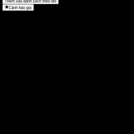
Thêm vào danh sách theo dõi
Cảnh báo giá
Thống kê
Cao nhất trong ngày
1.069,83
Thấp nhất trong ngày
1.069,83
Đỉnh 52T
1.074,85
Thấp nhất 52T
1.038,89
Khối lượng
-
KL TB
-
Vốn hóa
0
Tỷ số P/E
-
Lợi suất cổ tức
-
Cổ tức