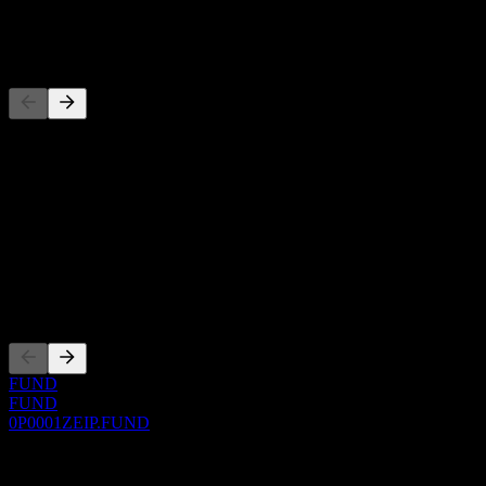
-
Đối thủ
Danh sách này là phân tích dựa trên các sự kiện thị trường gần đây.
Đây không phải là khuyến nghị đầu tư.
Giới thiệu
Show more...
CEO
Niêm yết
FUND
FUND
0P0001ZEIP.FUND
0 Comments