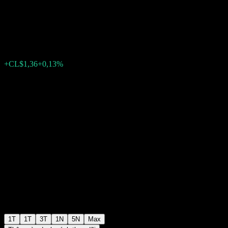
Gestión Activa Moderado O
CL$1.069,83
0
+CL$1,36
+0,13%
Tuần trước
1T
1T
3T
1N
5N
Max