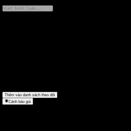
Chia sẻ ý kiến của bạn
FAQ
Giá cổ phiếu Fondo Mutuo Principal Gestión Activa Moderado O
hôm nay là bao nhiêu?
▼
Mã cổ phiếu của Fondo Mutuo Principal Gestión Activa
Moderado O là gì?
▼
Fondo Mutuo Principal Gestión Activa Moderado O thuộc lĩnh
vực nào?
▼
Fondo Mutuo Principal Gestión Activa Moderado O hoàn tất việc
tách cổ phiếu khi nào?
▼
Thêm vào danh sách theo dõi
Cảnh báo giá