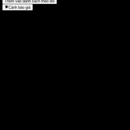
Thêm vào danh sách theo dõi
Cảnh báo giá
Thống kê
Cao nhất trong ngày
0,978
Thấp nhất trong ngày
0,978
Đỉnh 52T
1,0512
Thấp nhất 52T
0,9196
Khối lượng
-
KL TB
-
Vốn hóa
0
Tỷ số P/E
-
Lợi suất cổ tức
-
Cổ tức