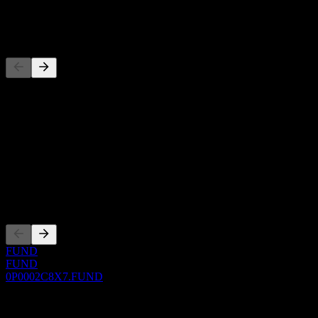
-
Đối thủ
Danh sách này là phân tích dựa trên các sự kiện thị trường gần đây.
Đây không phải là khuyến nghị đầu tư.
Giới thiệu
Show more...
CEO
Niêm yết
FUND
FUND
0P0002C8X7.FUND
0 Comments