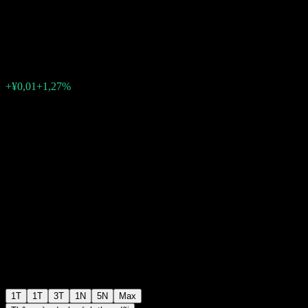
Quant Enhance A
¥0,9780
0
+¥0,01
+1,27%
Tuần trước
1T
1T
3T
1N
5N
Max