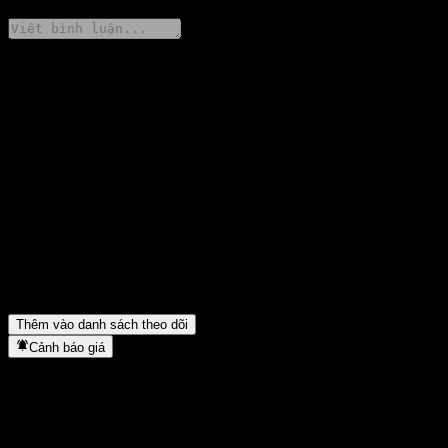
Chia sẻ ý kiến của bạn
FAQ
Giá cổ phiếu Zhong Ou CSI A500 Index Quant Enhance A hôm
nay là bao nhiêu?
▼
Mã cổ phiếu của Zhong Ou CSI A500 Index Quant Enhance A là
gì?
▼
Zhong Ou CSI A500 Index Quant Enhance A thuộc lĩnh vực
nào?
▼
Zhong Ou CSI A500 Index Quant Enhance A hoàn tất việc tách
cổ phiếu khi nào?
▼
Thêm vào danh sách theo dõi
Cảnh báo giá