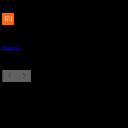
Sắp tới
Kết quả tài chính
18
AUG
Xiaomi
1810.HK
Kết quả tài chính
18
Aug
Dự kiến
Q3 2024
Q4 2024