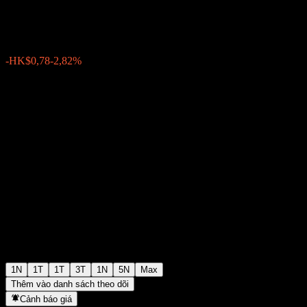
HK$26,86
3704
-HK$0,78
-2,82%
08:08 Hôm nay
1N
1T
1T
3T
1N
5N
Max
Thêm vào danh sách theo dõi
Cảnh báo giá