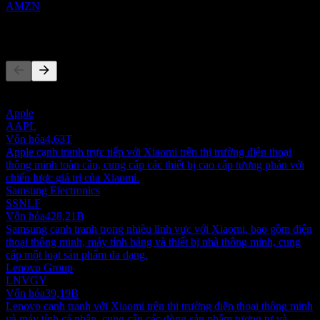
AMZN
Đối thủ
Danh sách này là phân tích dựa trên các sự kiện thị trường gần đây.
Đây không phải là khuyến nghị đầu tư.
Apple
AAPL
Vốn hóa
4,63T
Apple cạnh tranh trực tiếp với Xiaomi trên thị trường điện thoại
thông minh toàn cầu, cung cấp các thiết bị cao cấp tương phản với
chiến lược giá trị của Xiaomi.
Samsung Electronics
SSNLF
Vốn hóa
428,21B
Samsung cạnh tranh trong nhiều lĩnh vực với Xiaomi, bao gồm điện
thoại thông minh, máy tính bảng và thiết bị nhà thông minh, cung
cấp một loạt sản phẩm đa dạng.
Lenovo Group
LNVGY
Vốn hóa
39,19B
Lenovo cạnh tranh với Xiaomi trên thị trường điện thoại thông minh
và máy tính cá nhân, cung cấp các dòng sản phẩm tương tự và